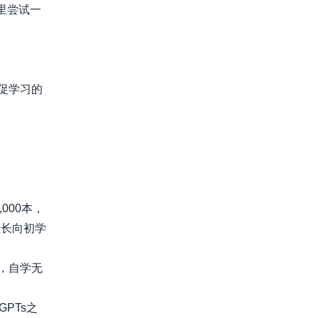
里尝试一
促学习的
000本，
擅长向初学
，自学无
PTs之