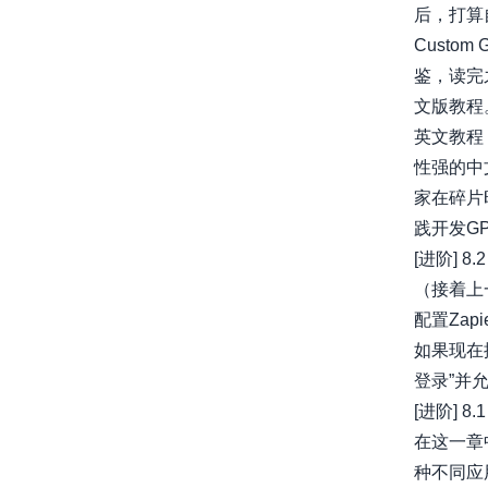
后，打算自
Custom
鉴，读完
文版教程
英文教程
性强的中
家在碎片
践开发G
[进阶] 8.2
（接着上
配置Zap
如果现在提
登录”并允许O
[进阶] 8.1
在这一章
种不同应