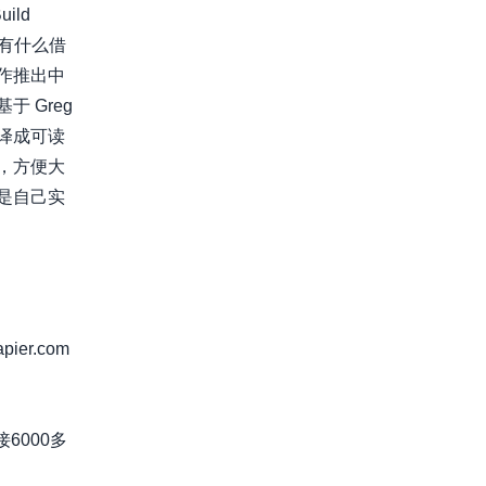
ild
看看有什么借
作推出中
 Greg
译成可读
，方便大
是自己实
er.com
6000多