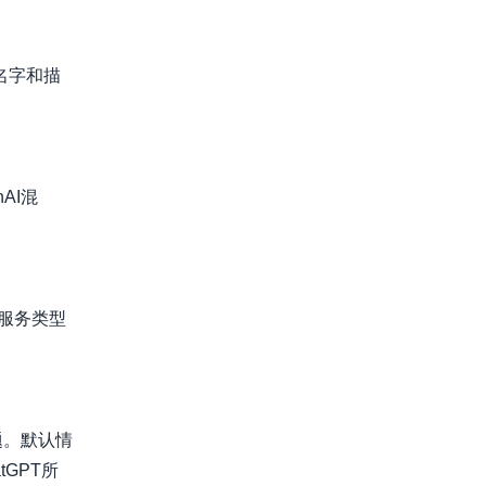
名字和描
AI混
服务类型
题。默认情
GPT所