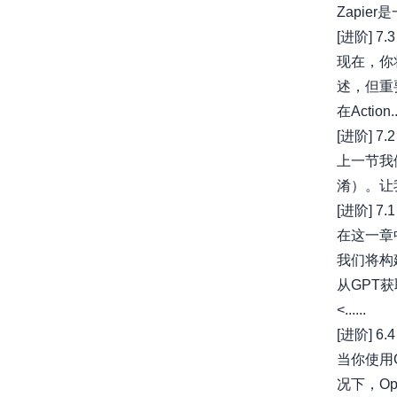
Zapie
[进阶] 7
现在，你
述，但重要
在Action...
[进阶] 7
上一节我们
淆）。让我
[进阶] 7
在这一章中
我们将构
从GPT
<......
[进阶] 
当你使用
况下，Op