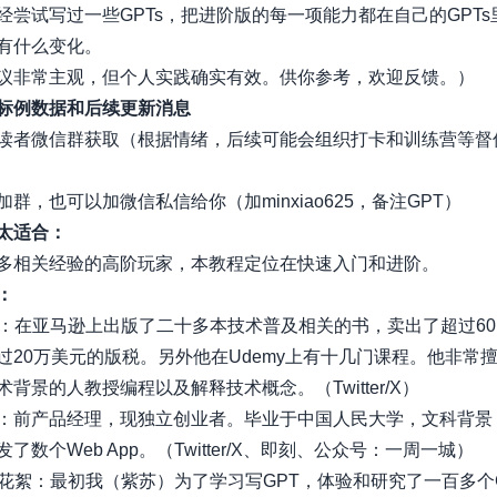
经尝试写过一些GPTs，把进阶版的每一项能力都在自己的GPTs
有什么变化。
议非常主观，但个人实践确实有效。供你参考，欢迎反馈。）
标例数据和后续更新消息
读者微信群获取（根据情绪，后续可能会组织打卡和训练营等督
群，也可以加微信私信给你（加minxiao625，备注GPT）
太适合：
多相关经验的高阶玩家，本教程定位在快速入门和进阶。
：
m：在
亚马逊
上出版了二十多本技术普及相关的书，卖出了超过60,
过20万美元的版税。另外他在
Udemy
上有十几门课程。他非常
术背景的人教授编程以及解释技术概念。（
Twitter/X
）
：前产品经理，现独立创业者。毕业于中国人民大学，文科背景
了数个Web App。（
Twitter/X
、
即刻
、公众号：一周一城）
幕后花絮：最初我（紫苏）为了学习写GPT，体验和研究了一百多个G