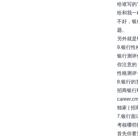
给谁写的
给和我一
不好，银
题。
另外就是针对
9.银行
银行测评
你注意的
性格测评一
8.银行的
招商银行F
career.c
独家 | 招商
7.银行面
考核哪些
首先你要