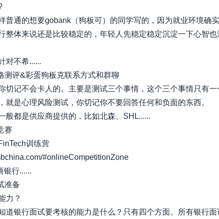
?
样普通的想要gobank（狗板可）的同学写的，因为就业环境确
行整体来说还是比较稳定的，年轻人先稳定稳定沉淀一下心智也
不希......
性格测评&彩蛋狗板克联系方式和群聊
你切记不会卡人的。主要是测试三个事情，这个三个事情只有一
，就是心理风险测试，你切记你不要回答任何和负面的东西。
般都是供应商提供的，比如北森、SHL......
竞赛
inTech训练营
mbchina.com/#onlineCompetitionZone
银行......
试准备
能力？
知道银行面试要考核的能力是什么？只有四个方面。所有银行面