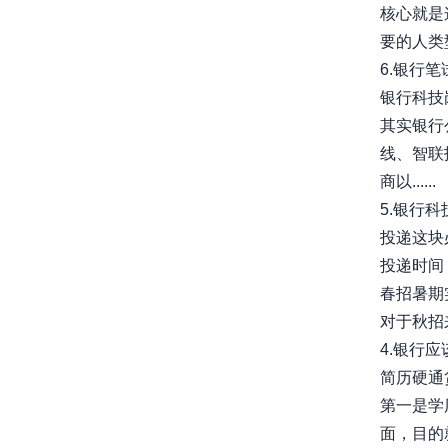
核心就是
要的人类型
6.银行笔
银行科技
其实银行
线、智联
商以......
5.银行
投递这块
投递时间
春招暑期
对于秋招来
4.银行
简历硬通
第一是学
面，目的