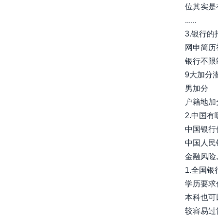
位其实是
......
3.银行
网申简历
银行不限
9大加分
男加分
户籍地加分..
2.中国
中国银行
中国人民
金融风险
1.全国
学历要求
本科也可
较容易过