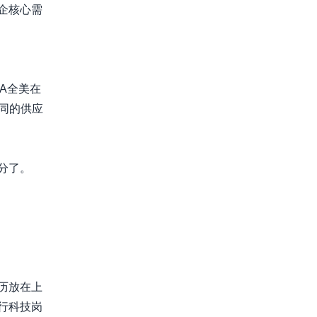
企核心需
A全美在
同的供应
分了。
历放在上
行科技岗