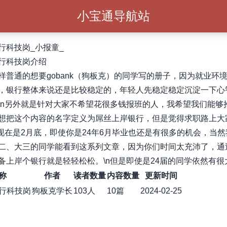
小宝通导航站
行科技岗_小报童_
行科技岗介绍
样普通的想要gobank（狗板克）的同学写的册子，因为就业环
，银行整体来说还是比较稳定的，年轻人先稳定稳定沉淀一下心
\n另外就是针对大家不希望花很多钱报班的人，我希望我们能够
想把这个内容的名字定义为屌丝上岸银行，但是觉得求职路上大
n现在是2月底，即使你是24年6月毕业也还是有很多的机会，当
二、大三的同学能看到这系列文章，因为你们时间太充沛了，通
备上岸个银行就是轻轻松松。\n但是即使是24届的同学依然有很
称
作者
读者数量
内容数量
更新时间
行科技岗
狗板克学长
103人
10篇
2024-02-25