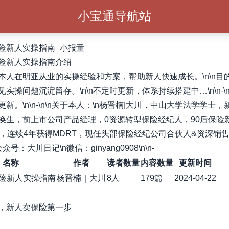
小宝通导航站
险新人实操指南_小报童_
险新人实操指南介绍
本人在明亚从业的实操经验和方案，帮助新人快速成长。\n\n目
实操问题沉淀留存。\n\n不定时更新，体系持续搭建中…\n\n-\n\
新。\n\n-\n\n关于本人：\n杨晋楠|大川，中山大学法学学士
换生，前上市公司产品经理，0资源转型保险经纪人，90后保险
+，连续4年获得MDRT，现任头部保险经纪公司合伙人&资深销
\n公众号：大川日记\n微信：ginyang0908\n\n-
名称
作者
读者数量
内容数量
更新时间
险新人实操指南
杨晋楠｜大川
8人
179篇
2024-04-22
，新人卖保险第一步