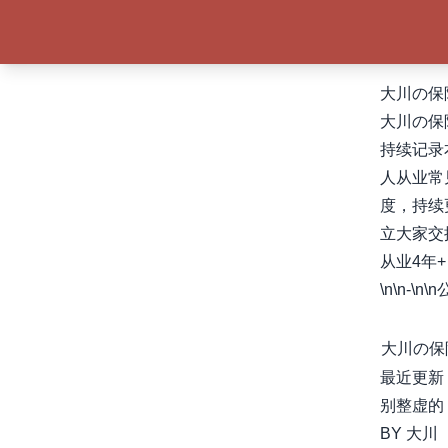
大川の保
大川の保
持续记录
人从业常见
度，持续更
立大家交
从业4年
\n\n-\n
大川の保
最近更新
别整虚的
BY 大川