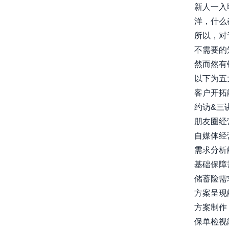
新人一入
洋，什么
所以，对
不需要的
然而然有
以下为五
客户开拓
约访&三
朋友圈经
自媒体经
需求分析
基础保障
储蓄险需
方案呈现
方案制作
保单检视