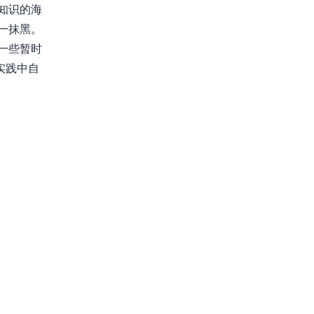
知识的海
一抹黑。
一些暂时
实践中自