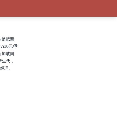
的是把新
n10元/季
，新加坡国
新生代，
售经理。