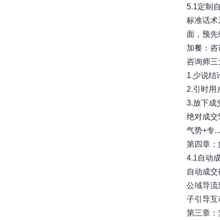
5.1定
标准话术
面，预先
加餐：咨
咨询师三
1.少说
2.引时
3.放下
绝对成交
气势+专....
第四章：
4.1自动
自动成交循
公域导流
子引导互动 
第三章：