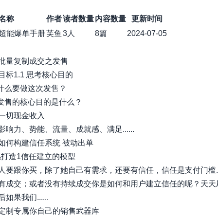
名称
作者
读者数量
内容数量
更新时间
超能爆单手册
芙鱼
3人
8篇
2024-07-05
批量复制成交之发售
标1.1 思考核心目的
为什么要做这次发售？
场发售的核心目的是什么？
一切现金收入
响力、势能、流量、成就感、满足......
如何构建信任系统 被动出单
任感打造1信任建立的模型
人要跟你买，除了她自己有需求，还要有信任，信任是支付门槛
有成交；或者没有持续成交你是如何和用户建立信任的呢？天天
果我们......
定制专属你自己的销售武器库