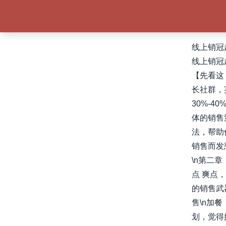
线上销冠
线上销冠
【先看这
长社群，
30%-4
体的销售
法，帮助
销售而发
\n第二
点 爽点
的销售武
售\n加
划，觉得