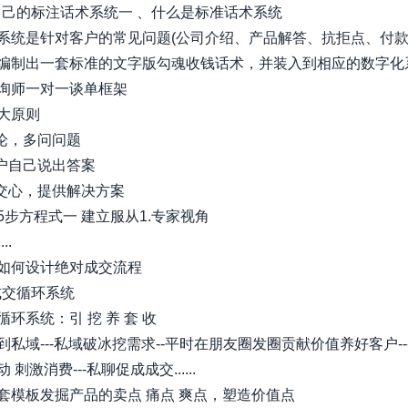
制自己的标注话术系统一 、什么是标准话术系统
系统是针对客户的常见问题(公司介绍、产品解答、抗拒点、付款)
编制出一套标准的文字版勾魂收钱话术，并装入到相应的数字化系统..
询师一对一谈单框架
大原则
结论，多问问题
用户自己说出答案
成交心，提供解决方案
5步方程式一 建立服从1.专家视角
..
如何设计绝对成交流程
成交循环系统
环系统：引 挖 养 套 收
到私域---私域破冰挖需求--平时在朋友圈发圈贡献价值养好客户--
刺激消费---私聊促成成交......
套模板发掘产品的卖点 痛点 爽点，塑造价值点