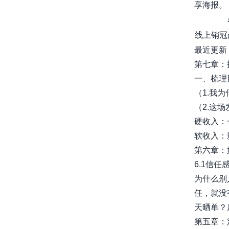
享海报。
线上销冠
最近更新
第七章：
一、梳理目
（1.我
（2.这
硬收入：
软收入：影
第六章：
6.1信
为什么别
任，就没
天晒单？后如
第五章：