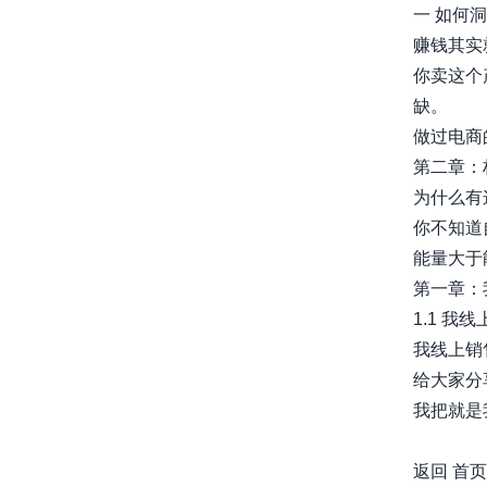
一 如何
赚钱其实
你卖这个
缺。
做过电商的都
第二章：
为什么有
你不知道
能量大于能
第一章：
1.1 我
我线上销
给大家分
我把就是我
awesome-
返回
首页