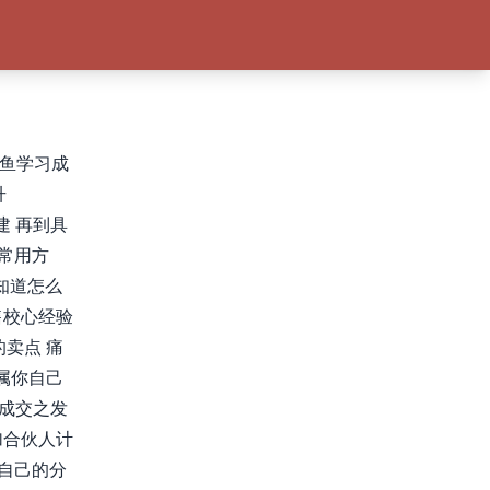
芙鱼学习成
升
建 再到具
常用方
知道怎么
售校心经验
卖点 痛
属你自己
制成交之发
加合伙人计
自己的分