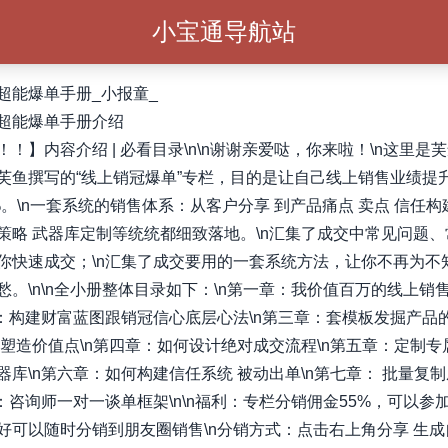
小宝通导航站
超能爆单手册_小报童_
超能爆单手册介绍
！！】内容介绍 | 必看目录\n\n谢谢亲爱哒，你来啦！\n这里是
芙鱼撰写的“线上销冠爆单”专栏，目的是让自己线上销售业绩提
0%。\n一套系统的销售体系：从客户分享 到产品痛点 卖点 信任构
策略 武器库定制等统统都细致落地。\n汇集了成交中常见问题、
你快速成交；\n汇集了成交要用的一套系统方法，让你不再为不
愁。\n\n全小册整体目录如下：\n第一章：我价值百万的线上销
章：构建财富蓝图跟销冠信心底层心法\n第三章：套模板发掘产品的
，塑造价值点\n第四章：如何设计绝对成交流程\n第五章：定制专
器库\n第六章：如何构建信任系统 被动出单\n第七章： 批量复
餐：咨询师一对一谈单框架\n\n福利：专栏分销佣金55%，可以参
好可以随时分销到朋友圈销售\n分销方式：点击右上角分享 生成