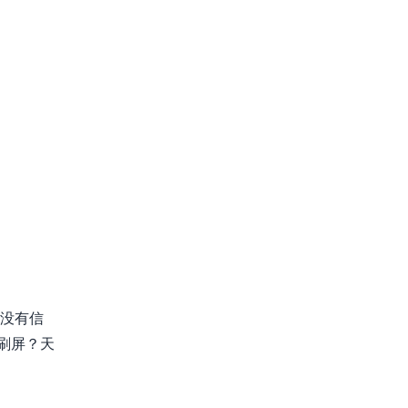
.没有信
刷屏？天