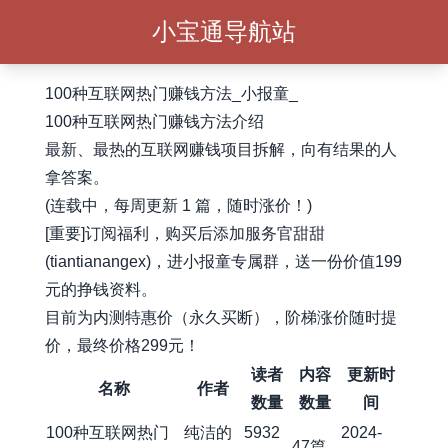
小宝通导航站
100种互联网热门赚钱方法_小报童_
100种互联网热门赚钱方法介绍
最新、最热的互联网赚钱项目拆解，向有结果的人
拿答案。
(连载中，每周更新 1 篇，随时涨价！)
[重要]订阅福利，购买后添加服务官甜甜
(tiantianangex)，进小报童专属群，送一份价值199
元的挣钱资料。
目前为内测特惠价（永久买断），阶梯涨价随时提
价，最终价格299元！
读者
内容
更新时
名称
作者
数量
数量
间
100种互联网热门
纯洁的
5932
2024-
47篇