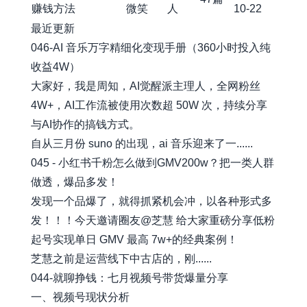
赚钱方法
微笑
人
10-22
最近更新
046-AI 音乐万字精细化变现手册（360小时投入纯
收益4W）
大家好，我是周知，AI觉醒派主理人，全网粉丝
4W+，AI工作流被使用次数超 50W 次，持续分享
与AI协作的搞钱方式。
自从三月份 suno 的出现，ai 音乐迎来了一......
045 - 小红书千粉怎么做到GMV200w？把一类人群
做透，爆品多发！
发现一个品爆了，就得抓紧机会冲，以各种形式多
发！！！今天邀请圈友@芝慧 给大家重磅分享低粉
起号实现单日 GMV 最高 7w+的经典案例！
芝慧之前是运营线下中古店的，刚......
044-就聊挣钱：七月视频号带货爆量分享
一、视频号现状分析