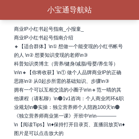
小宝通导航站
商业IP小红书起号指南_小报童_
商业IP小红书起号指南介绍
🔸【适合群体】\n① 想做一个能变现的小红书帐号
的人 \n② 想要知识变现的老师\n③
科普知识类博主（营养/健身/减脂/母婴/养生等）
\n\n🔸【你将收获】\n① 做个人品牌商业IP的正确
思路\n② 从0起步所需的基础知识、步骤\n③
拥有一个可以互相交流的小圈子\n\n🔹范一晴的其
他课程（请私聊）\n🟤1v1咨询：个人商业闭环&职
业规划\n🟤实操：独立营养师个人陪跑100天\n🟤
《独立营养师商业第一课》开班中\n\n————
\n【阅读Tips】\n♦️保持打开目录页、直播回放页\n♦️
图片是可以点击放大的