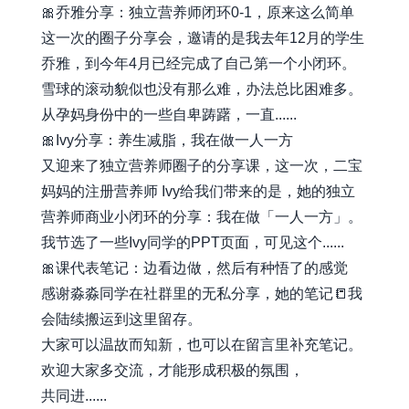
🎀乔雅分享：独立营养师闭环0-1，原来这么简单
这一次的圈子分享会，邀请的是我去年12月的学生
乔雅，到今年4月已经完成了自己第一个小闭环。
雪球的滚动貌似也没有那么难，办法总比困难多。
从孕妈身份中的一些自卑踌躇，一直......
🎀Ivy分享：养生减脂，我在做一人一方
又迎来了独立营养师圈子的分享课，这一次，二宝
妈妈的注册营养师 Ivy给我们带来的是，她的独立
营养师商业小闭环的分享：我在做「一人一方」。
我节选了一些Ivy同学的PPT页面，可见这个......
🎀课代表笔记：边看边做，然后有种悟了的感觉
感谢淼淼同学在社群里的无私分享，她的笔记📒我
会陆续搬运到这里留存。
大家可以温故而知新，也可以在留言里补充笔记。
欢迎大家多交流，才能形成积极的氛围，
共同进......