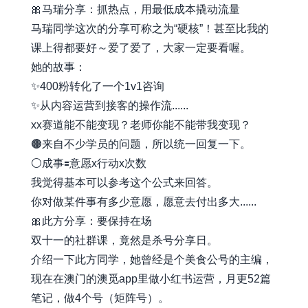
🎀马瑞分享：抓热点，用最低成本撬动流量
马瑞同学这次的分享可称之为“硬核”！甚至比我的
课上得都要好～爱了爱了，大家一定要看喔。
她的故事：
✨400粉转化了一个1v1咨询
✨从内容运营到接客的操作流......
xx赛道能不能变现？老师你能不能带我变现？
🟤来自不少学员的问题，所以统一回复一下。
⚪️成事🟰意愿x行动x次数
我觉得基本可以参考这个公式来回答。
你对做某件事有多少意愿，愿意去付出多大......
🎀此方分享：要保持在场
双十一的社群课，竟然是杀号分享日。
介绍一下此方同学，她曾经是个美食公号的主编，
现在在澳门的澳觅app里做小红书运营，月更52篇
笔记，做4个号（矩阵号）。