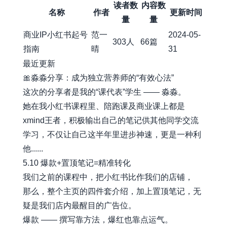
读者数
内容数
名称
作者
更新时间
量
量
商业IP小红书起号
范一
2024-05-
303人
66篇
指南
晴
31
最近更新
🎀淼淼分享：成为独立营养师的“有效心法”
这次的分享者是我的“课代表”学生 —— 淼淼。
她在我小红书课程里、陪跑课及商业课上都是
xmind王者，积极输出自己的笔记供其他同学交流
学习，不仅让自己这半年里进步神速，更是一种利
他......
5.10 爆款+置顶笔记=精准转化
我们之前的课程中，把小红书比作我们的店铺，
那么，整个主页的四件套介绍，加上置顶笔记，无
疑是我们店内最醒目的广告位。
爆款 —— 撰写靠方法，爆红也靠点运气。