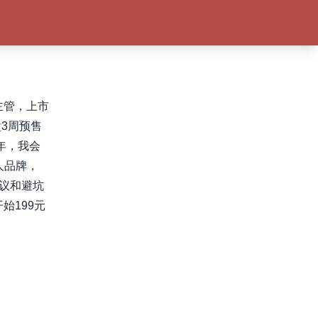
主管，上市
3周预售
年，我会
人品牌，
建议和避坑
开始199元