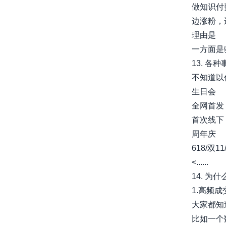
做知识付
边涨粉，
理由是
一方面是验证
13. 各
不知道以
生日会
全网首发
首次线下
周年庆
618/双1
<......
14. 为
1.高频
大家都知
比如一个数