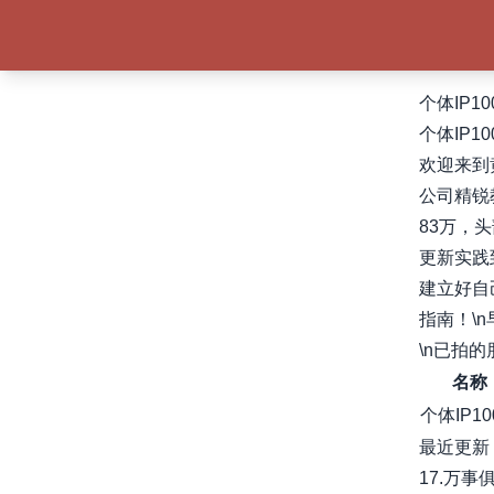
个体IP1
个体IP1
欢迎来到
公司精锐
83万，
更新实践
建立好自
指南！\n
\n已拍的朋
名称
个体IP10
最近更新
17.万