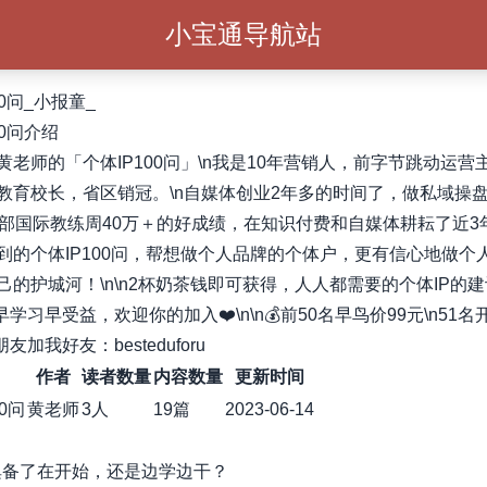
小宝通导航站
00问_小报童_
00问介绍
黄老师的「个体IP100问」\n我是10年营销人，前字节跳动运营
教育校长，省区销冠。\n自媒体创业2年多的时间了，做私域操盘
头部国际教练周40万＋的好成绩，在知识付费和自媒体耕耘了近3
到的个体IP100问，帮想做个人品牌的个体户，更有信心地做个
己的护城河！\n\n2杯奶茶钱即可获得，人人都需要的个体IP的
早学习早受益，欢迎你的加入❤️\n\n💰前50名早鸟价99元\n51名
友加我好友：besteduforu
作者
读者数量
内容数量
更新时间
0问
黄老师
3人
19篇
2023-06-14
事俱备了在开始，还是边学边干？