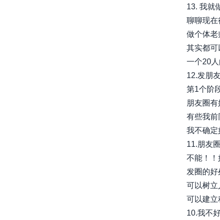
13. 
聊聊现在
做个体老
其实都可
一个20人
12.发朋
第1个阶段
朋友圈有
有些我前
我不确定如
11.朋
不能！！
发圈的好
可以树立
可以建立
10.我