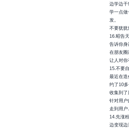
边学边干!
学一点做
发。
不要犹犹豫
16.昭
告诉你身
在朋友圈
让人对你有
15.不
最近在迭
约了10
收集到了
针对用户
走到用户...
14.先
边变现边