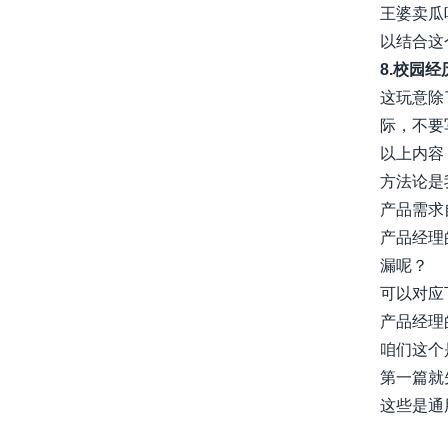
王婆卖瓜
以结合这
8.校园经
这玩意除
际，不要
以上内容
方法论是
产品需求
产品经理
漏呢？
可以对应
产品经理
咱们这个
第一篇就
这些是通
awesome-