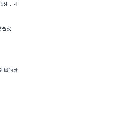
话外，可
贴合实
逻辑的遗