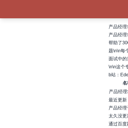
产品经理
产品经理
帮助了3
题\n\
面试中的
\n\n这
b站：Ed
名
产品经理
最近更新
产品经理
太久没更新了
通过百度网