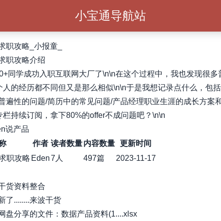
小宝通导航站
求职攻略_小报童_
求职攻略介绍
00+同学成功入职互联网大厂了\n\n在这个过程中，我也发现很
n每个人的经历都不同但又是那么相似\n\n于是我想记录点什么，包
普遍性的问题/简历中的常见问题/产品经理职业生涯的成长方案
个专栏持续订阅，拿下80%的offer不成问题吧？\n\n
en说产品
称
作者
读者数量
内容数量
更新时间
求职攻略
Eden
7人
497篇
2023-11-17
干货资料整合
........来波干货
盘分享的文件：数据产品资料(1....xlsx