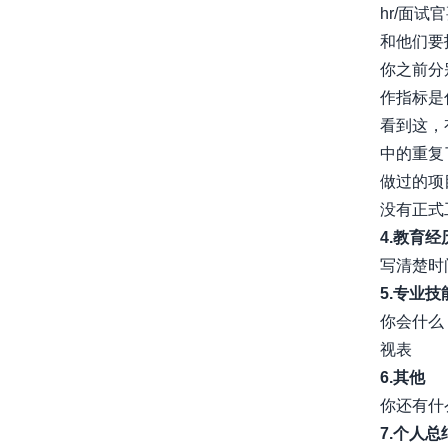
hr/面
和他们要
你之前分
作指标是
看到这，
中的重复
做过的项
没有正式
4.教育经
写清楚时
5.专业技
你会什么
视表
6.其他
你还有什
7.个人总