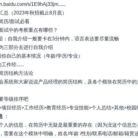
aidu.com/s/1E9hAj33jm......
汇总（2023年秋招截止8月底）
简历/面试必看
面试中的考察重点有哪些？
介绍：自我介绍一般要卡在3分钟内，语言表达要尽量流畅
为三部分去进行自我介绍
绍你自己的基本情况（年龄/学历/专业）
作经......
简历结构方法论
会系统和大家说说产品经理的简历结构，及各个模块在简历中的
要等级排序吧
>项目经历>工作经历>教育经历>专业技能>个人总结>其他>校园
息
：
个人的信息，在简历中无疑是最重要的存在（因为没这个信息怎么
，需要在这个模块中明确，姓名/年龄 /性别/联系电话/邮箱/籍贯