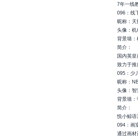
7年一线教学.
096：
昵称：天
头像：机构
背景墙：
简介：
国内英皇
致力于推广正
095：
昵称：N
头像：智慧
背景墙：
简介：
悦小鲸语言培
094：
通过画材