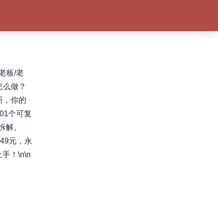
老板/老
怎么做？
断，你的
01个可复
拆解。
49元，永
！\n\n