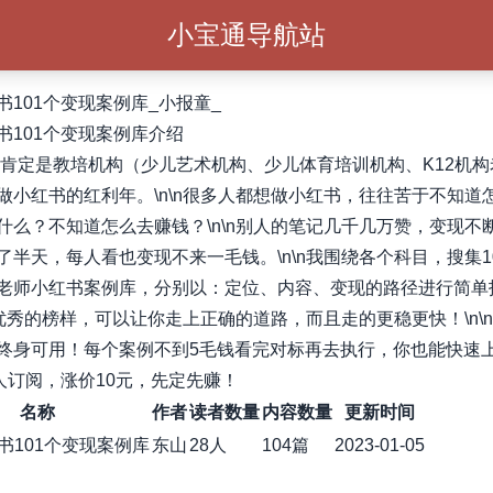
小宝通导航站
书101个变现案例库_小报童_
书101个变现案例库介绍
年，肯定是教培机构（少儿艺术机构、少儿体育培训机构、K12机构
做小红书的红利年。\n\n很多人都想做小红书，往往苦于不知道
什么？不知道怎么去赚钱？\n\n别人的笔记几千几万赞，变现不
了半天，每人看也变现不来一毛钱。\n\n我围绕各个科目，搜集1
老师小红书案例库，分别以：定位、内容、变现的路径进行简单
对标优秀的榜样，可以让你走上正确的道路，而且走的更稳更快！\n\n
终身可用！每个案例不到5毛钱看完对标再去执行，你也能快速上手
0人订阅，涨价10元，先定先赚！
名称
作者
读者数量
内容数量
更新时间
书101个变现案例库
东山
28人
104篇
2023-01-05