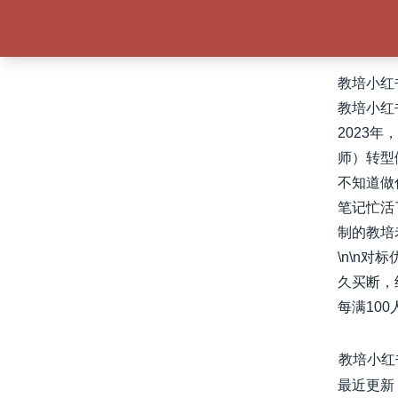
教培小红
教培小红
2023
师）转型
不知道做
笔记忙活
制的教培
\n\n
久买断，
每满10
教培小红
最近更新