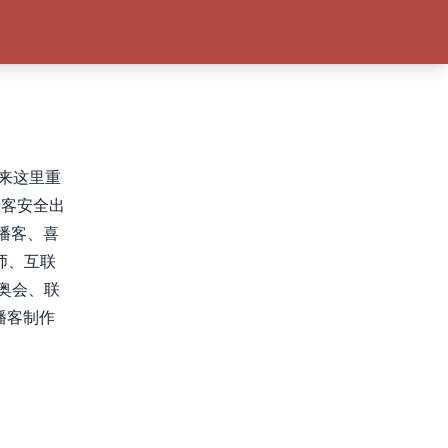
n来这里重
播客安全出
锐播客、喜
师、互联
奥会、联
播客制作