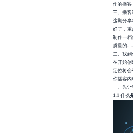
作的播客，
三、播客
这期分享
好了，重
制作一档
质量的.....
二、找到
在开始创
定位将会
你播客内容
一、先让
1.1 什