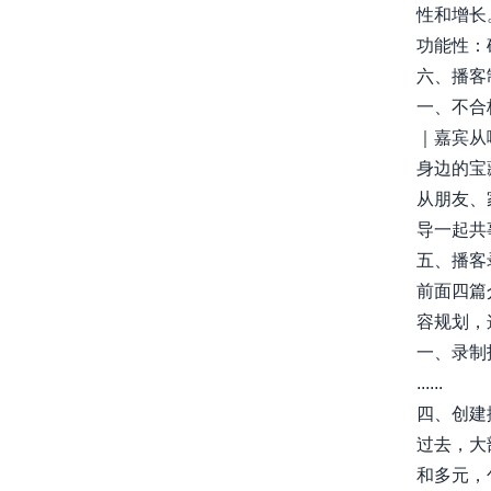
性和增长
功能性：
六、播客
一、不合
｜嘉宾从
身边的宝
从朋友、
导一起共事..
五、播客
前面四篇
容规划，
一、录制
......
四、创建
过去，大
和多元，