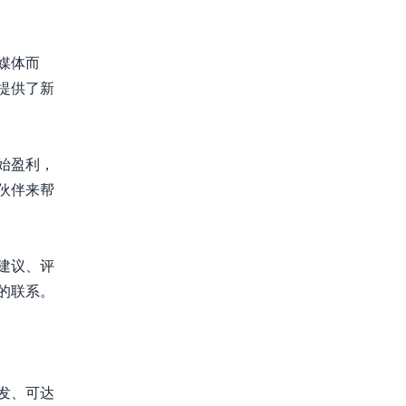
媒体而
提供了新
始盈利，
伙伴来帮
建议、评
的联系。
发、可达