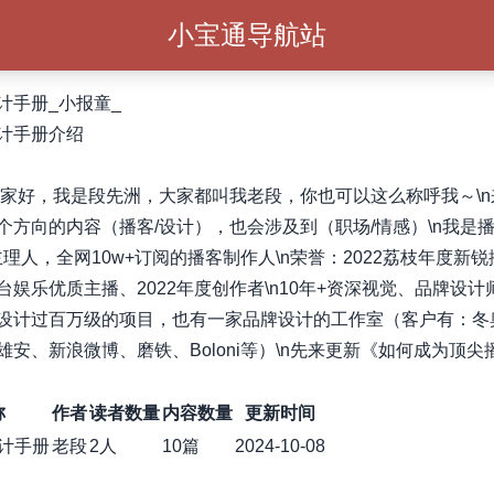
小宝通导航站
计手册_小报童_
计手册介绍
e！大家好，我是段先洲，大家都叫我老段，你也可以这么称呼我～\
个方向的内容（播客/设计），也会涉及到（职场/情感）\n我是
主理人，全网10w+订阅的播客制作人\n荣誉：2022荔枝年度新
台娱乐优质主播、2022年度创作者\n10年+资深视觉、品牌设计
设计过百万级的项目，也有一家品牌设计的工作室（客户有：冬
雄安、新浪微博、磨铁、Boloni等）\n先来更新《如何成为顶尖
称
作者
读者数量
内容数量
更新时间
计手册
老段
2人
10篇
2024-10-08