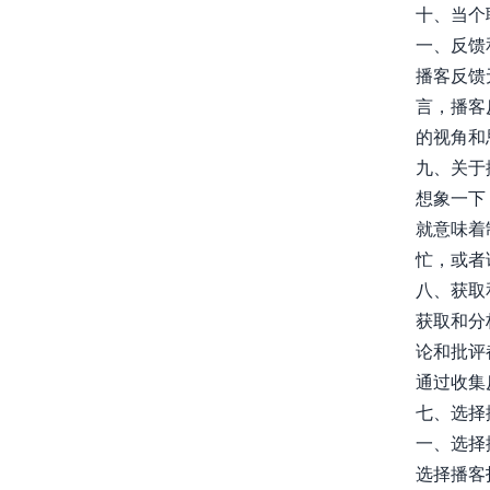
十、当个
一、反馈
播客反馈
言，播客
的视角和思..
九、关于
想象一下
就意味着
忙，或者请
八、获取
获取和分
论和批评
通过收集反
七、选择
一、选择
选择播客