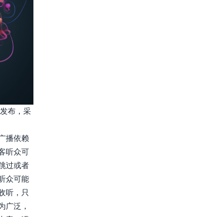
行发布，采
广播依赖
客听众可
跳过或者
听众可能
收听，只
为广泛，