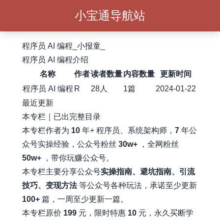
小宝通导航站
程序员 AI 编程_小报童_
程序员 AI 编程介绍
名称
作者
读者数量
内容数量
更新时间
程序员 AI 编程
R
28人
1篇
2024-01-22
最近更新
本专栏｜已出完整目录
本专栏作者为
10
年+ 程序员、系统架构师，
7
年公
众号实操经验，公众号粉丝
30w+
，全网粉丝
50w+
，带你玩赚公众号。
本专栏主要分享公众号
实操指南、避坑指南、引流
技巧、变现方法
等公众号各种玩法，承诺至少更新
100+
篇，一周至少更新一篇。
本专栏原价
199
元，限时特惠
10
元，永久买断学