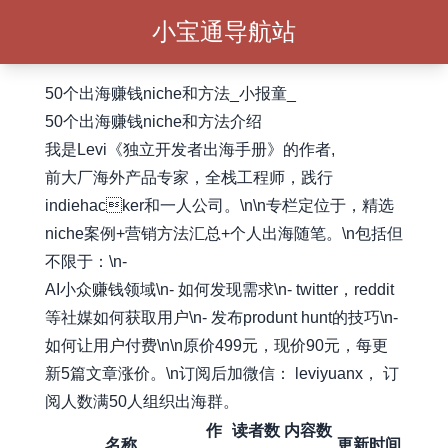
小宝通导航站
50个出海赚钱niche和方法_小报童_
50个出海赚钱niche和方法介绍
我是Levi《独立开发者出海手册》的作者,
前大厂海外产品专家，全栈工程师，践行
indiehacker和一人公司。\n\n专栏定位于，精选
niche案例+营销方法汇总+个人出海随笔。\n包括但
不限于：\n-
AI小众赚钱领域\n- 如何发现需求\n- twitter，reddit
等社媒如何获取用户\n- 发布produnt hunt的技巧\n-
如何让用户付费\n\n原价499元，现价90元，每更
新5篇文章涨价。\n订阅后加微信： leviyuanx， 订
阅人数满50人组织出海群。
作
读者数
内容数
名称
更新时间