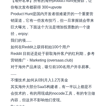
【海外名单】所有的海外product hunt免费群，让
你每次发布都获得 300+upvote
Product Hunt是国内开发者很难避开的一个重要营
销渠道，它有一些发布技巧，但一旦掌握就会带来
巨大曝光，下面这个方法是增加投票数的一个捷
径，enjoy:
我们的项......
如何在Reddit上获得初始100个用户
Reddit 目前还是处于获取海外客户的红利期，参考
营销推广・Marketing (oversaas.club)
对于海外产品来说，吸引前100名用户并非易事。
......
不懂技术,如何从0到月入1.2万美金
其实海外大部分SaaS构建者，有一半以上都是不
会技术的，有的用现成的nocode工具，有的专注做
内容，但这并不影响他们变现。