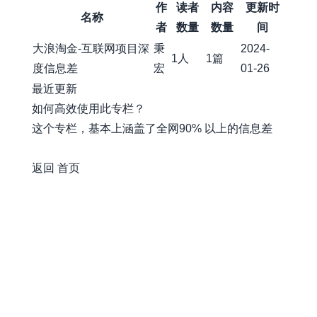
作
读者
内容
更新时
名称
者
数量
数量
间
大浪淘金-互联网项目深
秉
2024-
1人
1篇
度信息差
宏
01-26
最近更新
如何高效使用此专栏？
这个专栏，基本上涵盖了全网90% 以上的信息差
awesome-xiaobot
返回
首页