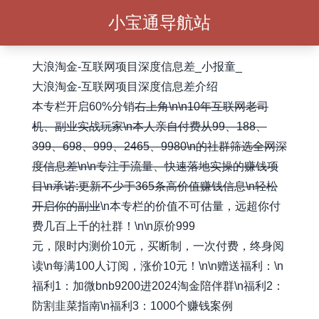
小宝通导航站
大浪淘金-互联网项目深度信息差_小报童_
大浪淘金-互联网项目深度信息差介绍
本专栏开启60%分销
右上角\n\n10年互联网老司
机、副业实战玩家\n本人亲自付费从99、188、
399、698、999、2465、9980\n的社群筛选全网深
度信息差\n\n专注于流量、快速落地实操的赚钱项
目\n承诺:更新不少于365条高价值赚钱信息\n轻松
开启你的副业
\n本专栏的价值不可估量，远超你付
费几百上千的社群！\n\n原价999
元，限时内测价10元，买断制，一次付费，终身阅
读\n每满100人订阅，涨价10元！\n\n赠送福利：\n
福利1：加微bnb9200进2024淘金陪伴群\n福利2：
防割韭菜指南\n福利3：1000个赚钱案例