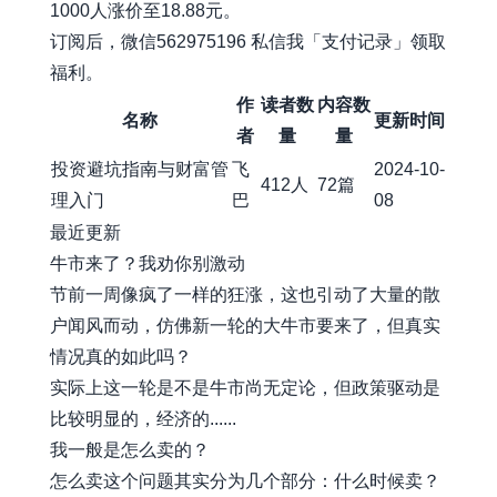
1000人涨价至18.88元。
订阅后，微信562975196 私信我「支付记录」领取
福利。
作
读者数
内容数
名称
更新时间
者
量
量
投资避坑指南与财富管
飞
2024-10-
412人
72篇
理入门
巴
08
最近更新
牛市来了？我劝你别激动
节前一周像疯了一样的狂涨，这也引动了大量的散
户闻风而动，仿佛新一轮的大牛市要来了，但真实
情况真的如此吗？
实际上这一轮是不是牛市尚无定论，但政策驱动是
比较明显的，经济的......
我一般是怎么卖的？
怎么卖这个问题其实分为几个部分：什么时候卖？