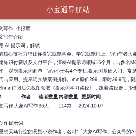
小宝通导航站
文写作_小报童_
爆文写作介绍
 AI 提示词，解锁
词的核心技巧力求让你看完就能学会、学完就能用上。\n\n作者大象
建知识付费以及支付平台，深耕AI提示词领域16个月，与多名M
作，定制提示词商单，\n\n小册共4个专栏:提示词基础入门、常
巧与应用、提示词实战案例拆解。\n\n原价299，限时29.9元，
价\n\n订阅后凭截图领取《提示词学习路径》，跟着路径走，少
称
作者
读者数量
内容数量
更新时间
爆文写作
大象AI写作
36人
114篇
2024-10-07
创作提示词
思想天马行空的悬疑小说作者，名叫“「大象AI写作」公众号的A