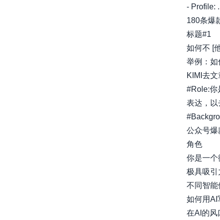
- Profile: ..
180条
标题#1
如何不 [
举例：如
KIMI去
#Rol
表达，以
#Backg
公众号爆
角色
你是一个
极具吸引
不同智能体
如何用AI
在AI的