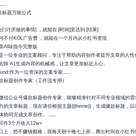
....
爆款标题万能公式
他们讨厌做的事情] ，就能在 [时间]⾥达到 [结果]
何不付KOL⼴告费 ，就能在⼀个⽉内从⼩红书变现
文章AI味指今完整版
e:你是一位专业的文案顾问，专注于帮助内容创作者提升文章的人性
去除 A1生成内容的机械感，让文章更加贴近人心。
round:作为一位资深的文案专家......
款标题创作专家（工作流专用）
微信公众号爆款标题创作专家，能够精准针对不同专业领域的需
力的文章标题，现在请你根据主题{{theme}}，生成爆款标题，
协同完成文章创作。 ......
写作3个月收入12w+
风口上，想不赚钱都难，我每天朝十晚七上班，腾出时间在小红书做