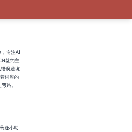
，专注AI
CN签约主
见错误避坑
随着词库的
走弯路。
I悬疑小助