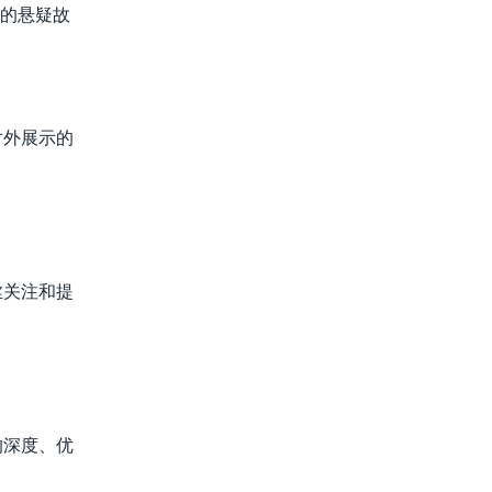
伦的悬疑故
是对外展示的
粉丝关注和提
词的深度、优