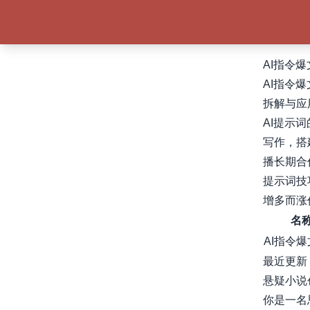
AI指令爆
AI指令
拆解与应用
AI提示
写作，搭
播长期合
提示词技
增多而涨
名
AI指令
最近更新
悬疑小说
你是一名