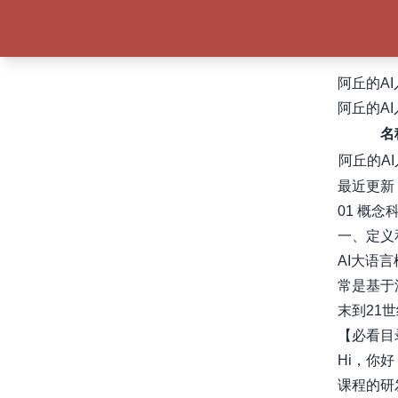
阿丘的A
阿丘的A
名
阿丘的A
最近更新
01 概念
一、定义
AI大语
常是基于
末到21世
【必看目
Hi，你
课程的研