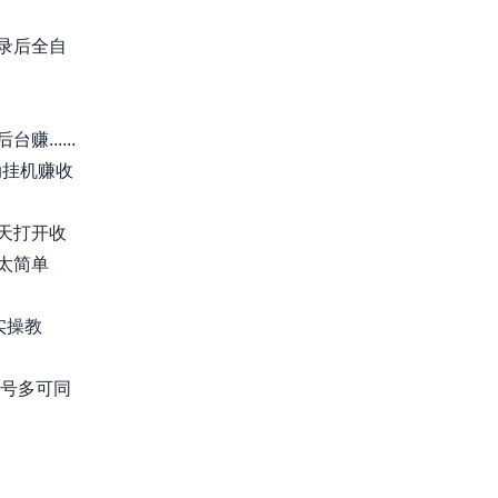
录后全自
.....
动挂机赚收
天打开收
太简单
实操教
，号多可同