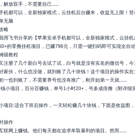
解放双手，不需要自己......
手机都可以，全新独家模式，云挂机后台赚米，收益无上限！登
单无脑
攻略
我用飞书分享的【苹果安卓手机都可以，全新独家模式，云挂机后台赚.
50+的零撸挂机项目，已赚796元，只需一键扫码即可实现全自
姆级教程
又注册了几个新白号去试了试，白号就是没有实名的微信号，今
好家伙，什么也没做，就到账了几十块钱！这个项目的操作实在
初一也到账了，不需要养号也没有推广，刚开始第一天就......
戏赚钱小项目，百分百赚钱，单号1小时20+，号多成倍撸（附详细
小项目:适合下班后操作，一天轻松赚几十块钱，下面是收益图
时操作
互联网上赚钱。他们每天都在追求牟取暴利的项目。然而......