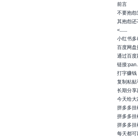
前言
不要抱怨
其抱怨还
<......
小红书多
百度网盘
通过百度
链接:pan.b
打字赚钱
复制粘贴
长期分享
今天给大家
拼多多挂
拼多多挂
拼多多挂
每天都可