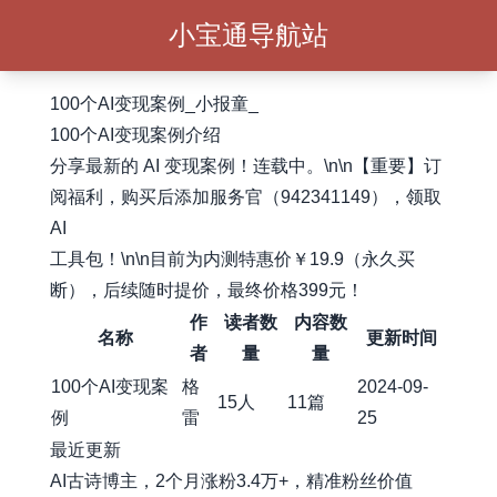
小宝通导航站
100个AI变现案例_小报童_
100个AI变现案例介绍
分享最新的 AI 变现案例！连载中。\n\n【重要】订
阅福利，购买后添加服务官（942341149），领取
AI
工具包！\n\n目前为内测特惠价￥19.9（永久买
断），后续随时提价，最终价格399元！
作
读者数
内容数
名称
更新时间
者
量
量
100个AI变现案
格
2024-09-
15人
11篇
例
雷
25
最近更新
AI古诗博主，2个月涨粉3.4万+，精准粉丝价值