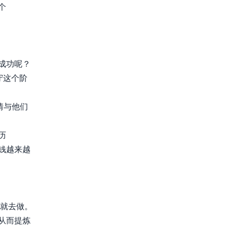
个
成功呢？
守这个阶
情与他们
历
钱越来越
就去做。
从而提炼