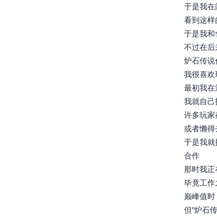
于是我在
看到这样
于是我和
不过在后
炉石传说
我很喜欢
最初我在
我就自己
许多玩家
或者懒得
于是我就
合作
那时我正
毕竟工作
巅峰值时
但“炉石