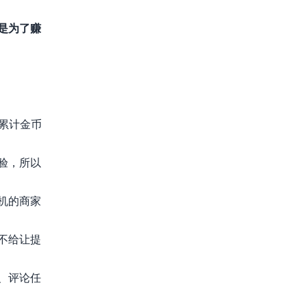
是为了赚
累计金币
验，所以
机的商家
不给让提
、评论任