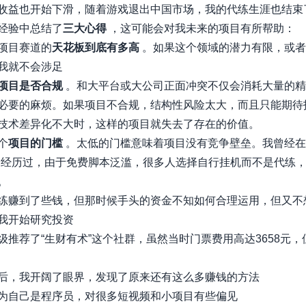
收益也开始下滑，随着游戏退出中国市场，我的代练生涯也结束
经验中总结了
三大心得
，这可能会对我未来的项目有所帮助：
项目赛道的
天花板到底有多高
。如果这个领域的潜力有限，或者
我就不会涉足
项目是否合规
。和大平台或大公司正面冲突不仅会消耗大量的精
必要的麻烦。如果项目不合规，结构性风险太大，而且只能期待
技术差异化不大时，这样的项目就失去了存在的价值。
个
项目的门槛
。太低的门槛意味着项目没有竞争壁垒。我曾经在
中经历过，由于免费脚本泛滥，很多人选择自行挂机而不是代练
。
练赚到了些钱，但那时候手头的资金不知如何合理运用，但又不
我开始研究投资
级推荐了“生财有术”这个社群，虽然当时门票费用高达3658元，
后，我开阔了眼界，发现了原来还有这么多赚钱的方法
为自己是程序员，对很多短视频和小项目有些偏见