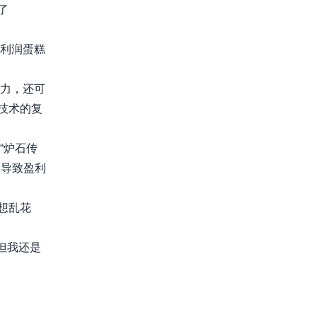
了
利润蛋糕
力，还可
技术的复
“炉石传
，导致盈利
想乱花
但我还是