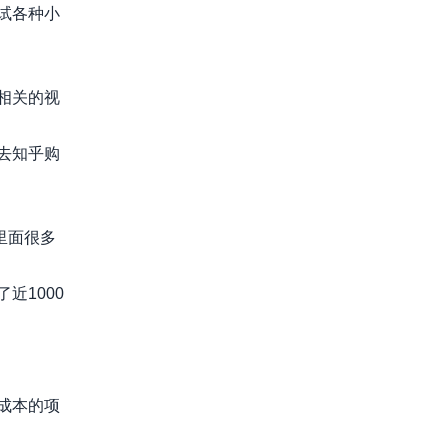
试各种小
相关的视
去知乎购
里面很多
近1000
成本的项