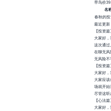
早鸟价39
名
春秋的投
最近更新
【投资篇
大家好，
这次通过
在聊无风
无风险不等
【投资篇
大家好，
大家应该
场就开始
尽管这听起来
【心法篇
大家好，