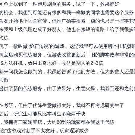
闲鱼上找到了一种跑步刷单的服务，试了一下，效果挺好
的机会，我想到可能还有很多和我一样懒的同学也需要这个服务
舍友开始挨个宿舍宣传，但推广确实很累，赚的也只是一些零花
来我和上级代理也成了好朋友，他也在赚钱的道路上给了我很多
代练
玩了一款叫做“炉石传说”的游戏，这游戏里可以使用脚本挂机赚
淘宝店购买代练服务，但游戏收益更新后，旧的脚本效率非常的
找方法挂机，效果出奇地好，收益是别人的2~3倍
都来问我怎么做到的，我虽然告诉了他们方法，但大多数人还是
去做
提供了新的代练服务，由于效果好，生意火爆，我甚至还和之前
在考研，但由于代练生意做得太好，我就不再考虑研究生了
之后，研究生可能只比本科生多赚两千块
，我拥有三家淘宝店，大约60%的玩家都在我这里代练
传说”这游戏对新手不太友好，玩家逐渐减少