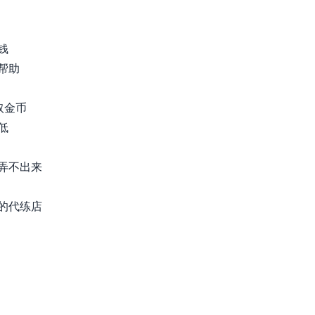
钱
帮助
取金币
低
弄不出来
的代练店