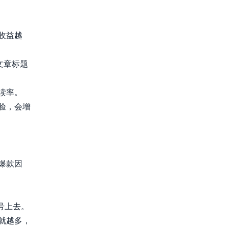
收益越
文章标题
读率。
验，会增
爆款因
号上去。
就越多，