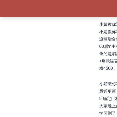
小婧教你
小婧教你
逆熵增合
00后\
争的是滔
+爆款语言
粉4500
小婧教你
最近更新
5.确定目
大家晚上
学习到了