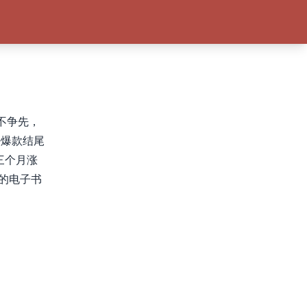
水不争先，
+爆款结尾
书三个月涨
9的电子书