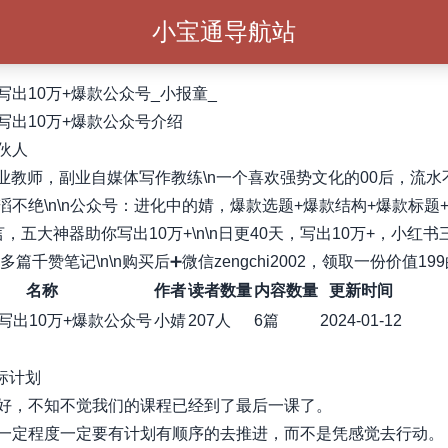
小宝通导航站
写出10万+爆款公众号_小报童_
写出10万+爆款公众号介绍
伙人
n主业教师，副业自媒体写作教练\n一个喜欢强势文化的00后，流
滔不绝\n\n公众号：进化中的婧，爆款选题+爆款结构+爆款标题
，五大神器助你写出10万+\n\n日更40天，写出10万+，小红
，多篇千赞笔记\n\n购买后➕微信zengchi2002，领取一份价值19
名称
作者
读者数量
内容数量
更新时间
写出10万+爆款公众号
小婧
207人
6篇
2024-01-12
标计划
好，不知不觉我们的课程已经到了最后一课了。
一定程度一定要有计划有顺序的去推进，而不是凭感觉去行动。