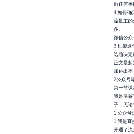
做任何事情
4.如何
流量主的
多。
微信公众
3.框架迭
选题决定
正文是起
加跳出率，
2公众号
第一节课
我是借鉴
子，无论
1.公众
1.我是
开通了流