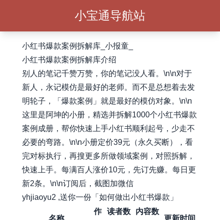
小宝通导航站
小红书爆款案例拆解库_小报童_
小红书爆款案例拆解库介绍
别人的笔记千赞万赞，你的笔记没人看。\n\n对于
新人，永记模仿是最好的老师。而不是总想着去发
明轮子，「爆款案例」就是最好的模仿对象。\n\n
这里是阿坤的小册，精选并拆解1000个小红书爆款
案例成册，帮你快速上手小红书顺利起号，少走不
必要的弯路。\n\n小册定价39元（永久买断），看
完对标执行，再搜更多所做领域案例，对照拆解，
快速上手。每满百人涨价10元，先订先赚。每日更
新2条。\n\n订阅后，截图加微信
yhjiaoyu2 ,送你一份「如何做出小红书爆款」
作
读者数
内容数
名称
更新时间