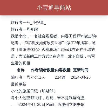
小宝通导航站
旅行者一号_小报童_
旅行者一号介绍
我是小北，一名社会观察者、内容工程师\n做过3年
记者，书写“科技如何改变世界”\n做了2年播客，通
过《组织进化论》观察职场百态\n现在正在全球旅
居，尝试新的工作方式\n在这里，放下自我，书写
生活的真相
名称
作者
读者数量
内容数量
更新时间
旅行者一号
小北
1人
214篇
2024-04-26
最近更新
小北的旅居日记（珀斯01）
每个人远望都很好，近观，谁不是残垣断壁。
——2024年4月26日 Perth, 西澳州立图书馆