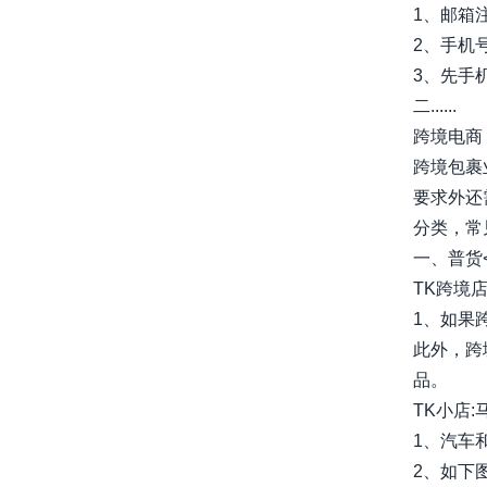
1、邮箱
2、手机
3、先手
二......
跨境电商
跨境包裹
要求外还
分类，常
一、普货​<..
TK跨境
1、如果
此外，跨境
品。 ​
TK小店
1、汽车
2、如下图