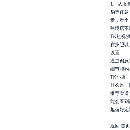
1、从服
豹等任意
贵，看个
跨境店不用搭
TK短视
在按照以
设置
通过创意
细节和购买
TK小店
什么是「
推荐渠道
能会看到
趣偏好定制。
awesome-
返回
首页