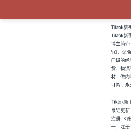
Tikto
Tikto
博主简介
\n1、
门级的经
货、物流
材、做内
订阅，永
Tikto
最近更新
注册TK
一、注册