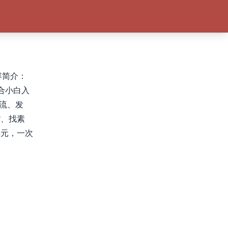
容简介：
适合小白入
流、发
货、找素
5元，一次