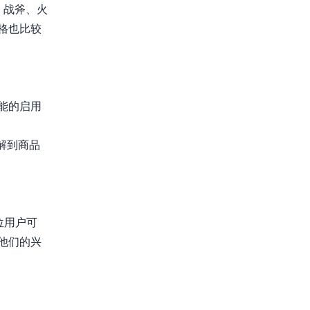
、战斧、火
格也比较
能的启用
解到商品
位用户可
他们的兴