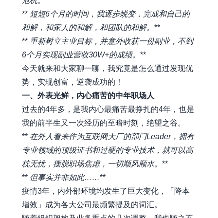
危机。
**
**
短短6个月的时间，我逐步蜕变，完成和自己的
和解，和家人的和解，和团队的和解。
**
**
重新树立主业目标，并意外收获一份副业，不到
6个月实现副业营收30W+的成绩。
**
今天就来和大家聊一聊，我究竟是怎么通过发现优
势，实现创富，逆袭成功的！
一、外表光鲜，内心痛苦的中年职场人
过去的4年多，是我内心最痛苦最挣扎的4年，也是
我的前半生又一次经历的至暗时刻，绝望之谷。
**
在外人看来作为互联网大厂的部门Leader，拥有
专业领域的顶级证书和过硬的专业技术，就可以高
枕无忧，摆脱职场焦虑，一切顺风顺水。
**
**
但事实并非如此……
**
疫情3年，内外部环境均发生了巨大变化，「降本
增效」成为各大公司最频繁提及的词汇。