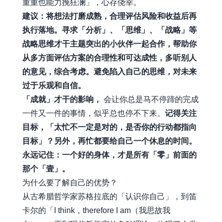
重重也能力挽狂澜」，心存侥幸。
建议：将想法打磨成熟，合理评估风险和收益后再
执行落地。寻求「分析」、「思维」、「战略」等
战略思维才干主题突出的小伙伴一起合作，帮助你
从多方面评估方案的合理性和可达成性，多听别人
的意见，综合考虑。避免陷入自己的思维，对未来
过于乐观和自信。
「成就」才干的影响，
会让你总是马不停蹄的完成
一件又一件的事情，似乎总也停不下来。
记得关注
目标，「太忙不一定是对的，是否你的行动都指向
目标」？另外，再忙都要给自己一个休息的时间。
永远记住：一个好的身体，才是所有「零」前面的
那个「壹」。
为什么要了解自己的优势？
从古希腊哲学家苏格拉底的「认识你自己」，到笛
卡尔的「I think，therefore I am（我思故我