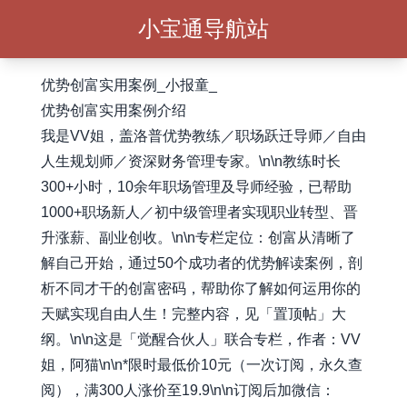
小宝通导航站
优势创富实用案例_小报童_
优势创富实用案例介绍
我是VV姐，盖洛普优势教练／职场跃迁导师／自由
人生规划师／资深财务管理专家。\n\n教练时长
300+小时，10余年职场管理及导师经验，已帮助
1000+职场新人／初中级管理者实现职业转型、晋
升涨薪、副业创收。\n\n专栏定位：创富从清晰了
解自己开始，通过50个成功者的优势解读案例，剖
析不同才干的创富密码，帮助你了解如何运用你的
天赋实现自由人生！完整内容，见「置顶帖」大
纲。\n\n这是「觉醒合伙人」联合专栏，作者：VV
姐，阿猫\n\n*限时最低价10元（一次订阅，永久查
阅），满300人涨价至19.9\n\n订阅后加微信：