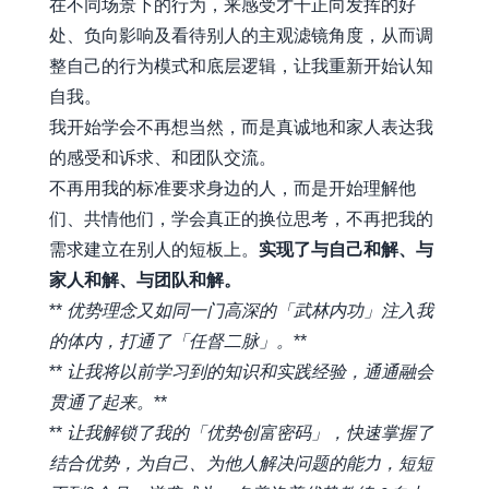
在不同场景下的行为，来感受才干正向发挥的好
处、负向影响及看待别人的主观滤镜角度，从而调
整自己的行为模式和底层逻辑，让我重新开始认知
自我。
我开始学会不再想当然，而是真诚地和家人表达我
的感受和诉求、和团队交流。
不再用我的标准要求身边的人，而是开始理解他
们、共情他们，学会真正的换位思考，不再把我的
需求建立在别人的短板上。
实现了与自己和解、与
家人和解、与团队和解。
**
优势理念又如同一门高深的「武林内功」注入我
的体内，打通了「任督二脉」。
**
**
让我将以前学习到的知识和实践经验，通通融会
贯通了起来。
**
**
让我解锁了我的「优势创富密码」，快速掌握了
结合优势，为自己、为他人解决问题的能力，短短