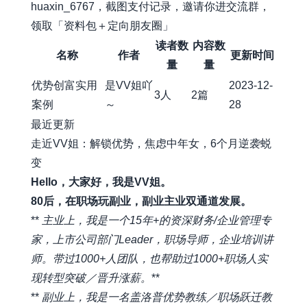
huaxin_6767，截图支付记录，邀请你进交流群，
领取「资料包＋定向朋友圈」
读者数
内容数
名称
作者
更新时间
量
量
优势创富实用
是VV姐吖
2023-12-
3人
2篇
案例
～
28
最近更新
走近VV姐：解锁优势，焦虑中年女，6个月逆袭蜕
变
Hello，大家好，我是VV姐。
80后，在职场玩副业，副业主业双通道发展。
**
主业上，我是一个15年+的资深财务/企业管理专
家，上市公司部门Leader，职场导师，企业培训讲
师。带过1000+人团队，也帮助过1000+职场人实
现转型突破／晋升涨薪。
**
**
副业上，我是一名盖洛普优势教练／职场跃迁教