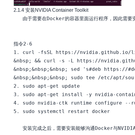
2.1.4 安装NVIDIA Container Toolkit
   由于需要在Docker的容器里面运行程序，因此需要安装NV
指令2-6

1. curl -fsSL https://nvidia.github.io/l
&nbsp; && curl -s -L https://nvidia.gith
&nbsp;&nbsp;&nbsp; sed 's#deb https://#d
&nbsp;&nbsp;&nbsp; sudo tee /etc/apt/sou
2. sudo apt-get update

3. sudo apt-get install -y nvidia-contain
4. sudo nvidia-ctk runtime configure --ru
5. sudo systemctl restart docker

   安装完成之后，需要安装能够沟通Docker与NVIDIA