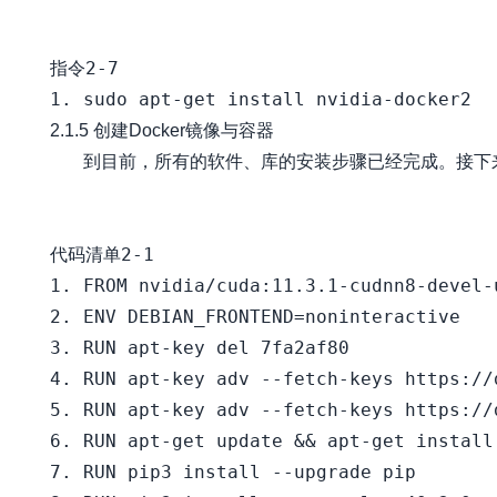
指令2-7

2.1.5 创建Docker镜像与容器
   到目前，所有的软件、库的安装步骤已经完成。接下来便
代码清单2-1

1. FROM nvidia/cuda:11.3.1-cudnn8-devel-u
2. ENV DEBIAN_FRONTEND=noninteractive

3. RUN apt-key del 7fa2af80

4. RUN apt-key adv --fetch-keys https://
5. RUN apt-key adv --fetch-keys https://
6. RUN apt-get update && apt-get install
7. RUN pip3 install --upgrade pip
