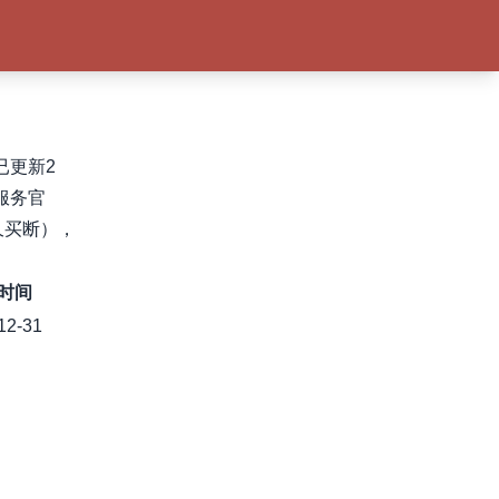
已更新2
服务官
久买断），
时间
12-31