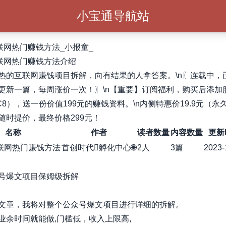
小宝通导航站
互联网热门赚钱方法_小报童_
互联网热门赚钱方法介绍
热的互联网赚钱项目拆解，向有结果的人拿答案。\n〖连载中，
更新一篇，每周涨价一次！〗\n【重要】订阅福利，购买后添加
C8），送一份价值199元的赚钱资料。\n内侧特惠价19.9元（永
随时提价，最终价格299元！
名称
作者
读者数量
内容数量
更新
互联网热门赚钱方法
首创时代孵化中心🌐
2人
3篇
2023-
公众号爆文项目保姆级拆解
文章，我将对整个公众号爆文项目进行详细的拆解。
业余时间就能做,门槛低，收入上限高,