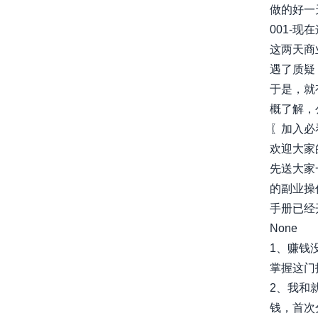
做的好一天
001-
这两天商
遇了质疑
于是，就
概了解，公众
〖加入必
欢迎大家
先送大家
的副业操
手册已经开
None
1、赚钱
掌握这门
2、我和
钱，首次分享