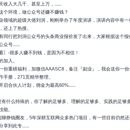
收入大几千、甚至上万，......
现在这个环境，做公众号还赚不赚钱？
业领域的超级大佬刘润，刚刚举办了年度演讲，演讲内容中有一
，还上了热搜。
有同行把刘润公众号的头条商业报价发了出来，大家根据这个报
号......
看〗-很多人赚不到钱，是因为不相信！
的加入。
一份重磅福利，加微信AAASC8，备注『副业』，我会送你一份
作手册，271页精华整理。
启合伙人计划，佣金为最高60%......
没有什么特殊的，你了解的足够多、理解的足够多、实践的足够
技能。
就聊挣钱圈友，5年深耕互联网众多热门项目，有一些目前仍然还
到此专......