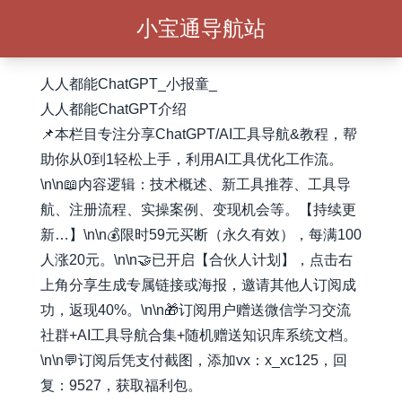
小宝通导航站
人人都能ChatGPT_小报童_
人人都能ChatGPT介绍
📌本栏目专注分享ChatGPT/AI工具导航&教程，帮
助你从0到1轻松上手，利用AI工具优化工作流。
\n\n📖内容逻辑：技术概述、新工具推荐、工具导
航、注册流程、实操案例、变现机会等。【持续更
新…】\n\n💰限时59元买断（永久有效），每满100
人涨20元。\n\n🤝已开启【合伙人计划】，点击右
上角分享生成专属链接或海报，邀请其他人订阅成
功，返现40%。\n\n🎁订阅用户赠送微信学习交流
社群+AI工具导航合集+随机赠送知识库系统文档。
\n\n💬订阅后凭支付截图，添加vx：x_xc125，回
复：9527，获取福利包。