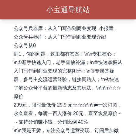
小宝通导航站
公众号兵器库：从入门写作到商业变现_小报童_
公众号兵器库：从入门写作到商业变现介绍
公众号从0
到1，你的问题，这里都有答案！\n\n专栏核心：
\n①新手快速入门，老手查缺补漏；\n②快速掌握从
入门写作到商业变现的完整闭环；\n③专属答疑
群，多号主交流运营经验，链接同路人；\n④快速
了解公众号平台的最新动态及其玩法。\n\n\n☆☆☆
原价
299元，限时最低价 29.9 元☆☆☆\n\n■一次订阅，
永久查看，每满一百人涨价 20元，直至恢复原价～
～支持分销赚小钱，分销比例 40%
\n\n我是王赞，专注公众号运营变现，订阅后加微