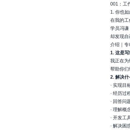
001：
1. 你也
在我的工
学员冯谦
却发现自己在
介绍｜专
1. 这是
我正在为
帮助你们
2. 解决
· 实现
· 经历
· 回答
· 理解
· 开发
· 解决