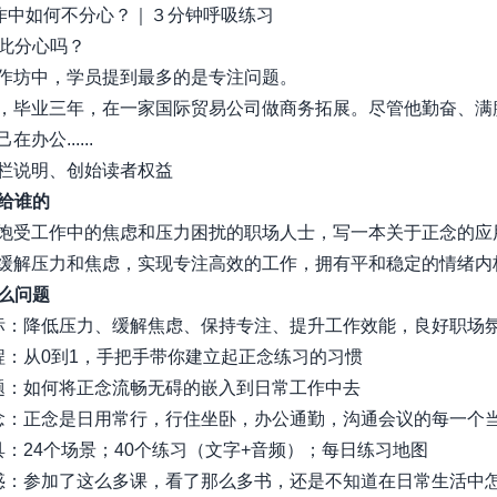
工作中如何不分心？｜３分钟呼吸练习
如此分心吗？
作坊中，学员提到最多的是专注问题。
，毕业三年，在一家国际贸易公司做商务拓展。尽管他勤奋、满
办公......
栏说明、创始读者权益
写给谁的
饱受工作中的焦虑和压力困扰的职场人士，写一本关于正念的应
缓解压力和焦虑，实现专注高效的工作，拥有平和稳定的情绪内
什么问题
目标：降低压力、缓解焦虑、保持专注、提升工作效能，良好职场
过程：从0到1，手把手带你建立起正念练习的习惯
问题：如何将正念流畅无碍的嵌入到日常工作中去
概念：正念是日用常行，行住坐卧，办公通勤，沟通会议的每一个
工具：24个场景；40个练习（文字+音频）；每日练习地图
困惑：参加了这么多课，看了那么多书，还是不知道在日常生活中