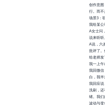
创作意图
行。而不
场景3：
我给某公
A女士问
说来听听
A说，六
批评了。
给老师发
我一上午
我回微信
白，我半
我回应说
洗刷，还
绪。我们
波动与变