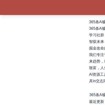
365条A
365条A
学习社群：
智驭未来
掘金改命
我们专注
来趋势，
致富，人
AI资源工
具\n交
365条A
最近更新