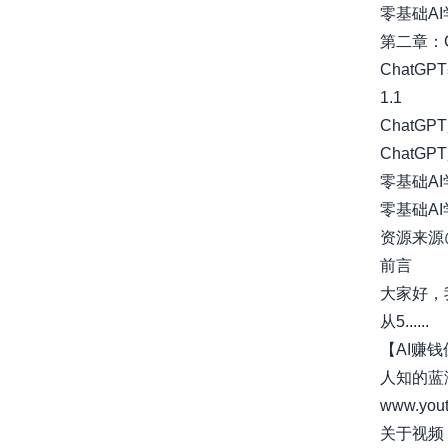
零基础A
第二章：C
ChatG
1.1
ChatGP
ChatG
零基础A
零基础A
资源来源
前言​
大家好，
从5......
【AI赚
人知的蓝
www.you
关于视频