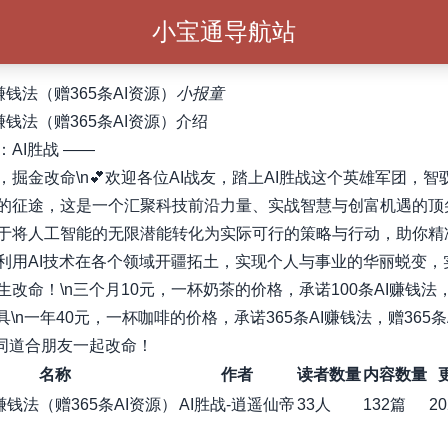
小宝通导航站
I赚钱法（赠365条AI资源）
小报童
I赚钱法（赠365条AI资源）介绍
AI胜战 ——
，掘金改命\n💕欢迎各位AI战友，踏上AI胜战这个英雄军团，智
的征途，这是一个汇聚科技前沿力量、实战智慧与创富机遇的顶
于将人工智能的无限潜能转化为实际可行的策略与行动，助你精
利用AI技术在各个领域开疆拓土，实现个人与事业的华丽蜕变，
生改命！\n三个月10元，一杯奶茶的价格，承诺100条AI赚钱法，
具\n一年40元，一杯咖啡的价格，承诺365条AI赚钱法，赠365条
志同道合朋友一起改命！
名称
作者
读者数量
内容数量
I赚钱法（赠365条AI资源）
AI胜战-逍遥仙帝
33人
132篇
20