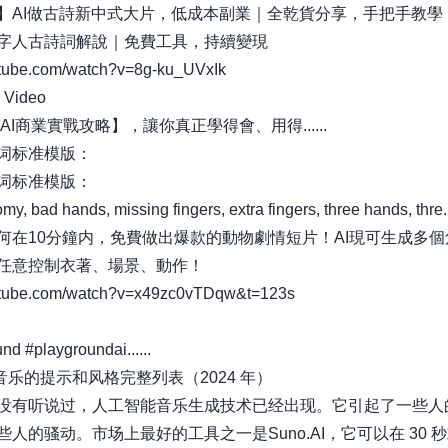
】AI做古詩新中式大片，低成本副業｜全乾貨分享，手把手教學
字人古詩詞解說｜免費工具，持續變現
ube.com/watch?v=8g-ku_UVxIk
 Video
【AI商業實戰攻略】，讓你真正學得會、用得......
词标准模版：
词标准模版：
y, bad hands, missing fingers, extra fingers, three hands, thre...
何在10分鐘内，免費做出爆款的動物劇情短片！AI現可生成多個
任意控制衣著、場景、動作！
tube.com/watch?v=x49zc0vTDqw&t=123s
nd #playgroundai......
AI 音乐的提示和风格完整列表（2024 年）
没有听说过，人工智能音乐生成技术已经出现。它引起了一些人
些人的骚动。市场上最好的工具之一是Suno.AI，它可以在 30 