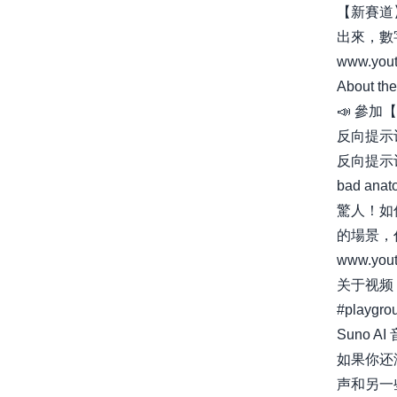
【新賽道
出來，數
www.yout
About the
📣 參加
反向提示
反向提示
bad anatom
驚人！如
的場景，
www.you
关于视频
#playgrou
Suno 
如果你还
声和另一