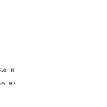
化者。我
动画｜鲜为