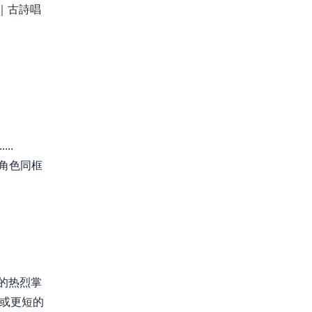
｜古詩唱
...
角色同框
的热烈掌
秒或更短的