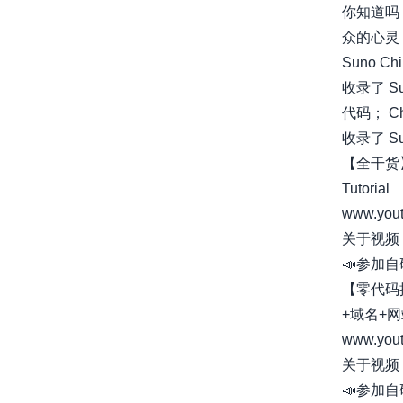
你知道吗
众的心灵！这
Suno C
收录了 S
代码； C
收录了 Su..
【全干货】
Tutorial
www.yout
关于视频
📣参加自
【零代码
+域名+
www.you
关于视频
📣参加自