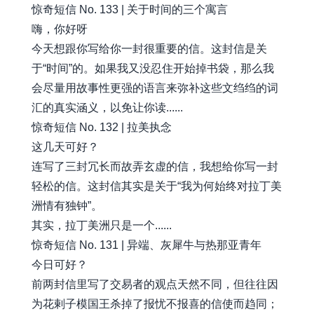
惊奇短信 No. 133 | 关于时间的三个寓言
嗨，你好呀
今天想跟你写给你一封很重要的信。这封信是关
于“时间”的。如果我又没忍住开始掉书袋，那么我
会尽量用故事性更强的语言来弥补这些文绉绉的词
汇的真实涵义，以免让你读......
惊奇短信 No. 132 | 拉美执念
这几天可好？
连写了三封冗长而故弄玄虚的信，我想给你写一封
轻松的信。这封信其实是关于“我为何始终对拉丁美
洲情有独钟”。
其实，拉丁美洲只是一个......
惊奇短信 No. 131 | 异端、灰犀牛与热那亚青年
今日可好？
前两封信里写了交易者的观点天然不同，但往往因
为花剌子模国王杀掉了报忧不报喜的信使而趋同；