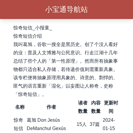
小宝通导航站
惊奇短信_小报童_
惊奇短信介绍
我叫葛旭，谷歌一搜全是黑历史。创了个没人看好
的业：普及人文博雅与公民意识。行走江湖十几年
总结了些个人的「第一性原理」。然而所有抽象事
物都只适合私人存储，若传递价值则需重新具象。
该专栏便将抽象原理用具象的、诗意的、剽悍的、
匪气的语言重新「湿化」以妄图让人称奇，史称
「惊奇短信」。
读者
内容
更新时
名称
作者
数量
数量
间
惊奇
葛旭 Don Jesús
2024-
15人
37篇
短信
DeManchul Gexús
01-15