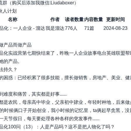
流群（购买后添加我微信:Liudaboxer）
合伙人计划
名称
作者
读者数量
内容数量
更新时间
品化：一人企业 - 溜达
我是溜达
776人
71篇
2024-08-23
做产品而做产品
品化实战营第七期快结束了，昨晚一人企业故事电台英雄联盟帮
她的产品。
法持久？
的困惑：已经积累了很多技能，擅长做销售，房地产、美业、健
难度和痛苦，其实都是好事......
都是农民，母亲高中毕业，父亲初中肄业，年轻时种地，后来做
岁的时候俩口子开始创业，我小时候的记忆里，ta俩起早贪黑，没
天节假日，每天要处理各种各样的突发事件......
品化100问（13）：人是产品吗？这不是把人物化了吗？