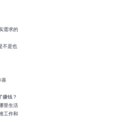
实需求的
是不是也
你喜
了赚钱？
哪里生活
准工作和