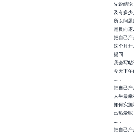
先说结论
及有多少
所以问题
是反向逻...
把自己产
这个月开
提问
我会写帖
今天下午
......
把自己产
人生最幸
如何实施
己热爱呢？..
......
把自己产