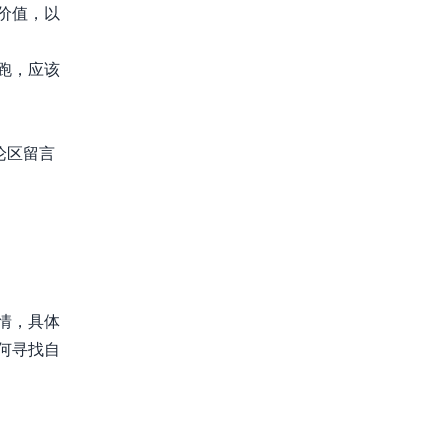
价值，以
跑，应该
论区留言
情，具体
何寻找自