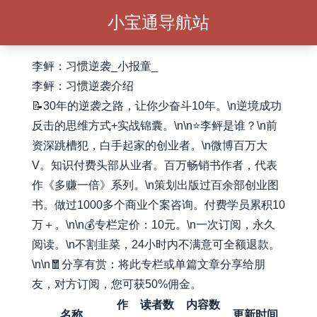
小宝通导航站
李鲆：习惯逆袭_小报童_
李鲆：习惯逆袭介绍
📝30年的逆袭之路，让你少奋斗10年。\n逆境成功
反击的思维方式+实战锦囊。\n\n⭐李鲆是谁？\n前
资深跳槽犯，白手起家的创业者。\n微博百万大
V。知识付费头部从业者。百万畅销书作者，代表
作《多赚一倍》系列。\n策划出版过百余部创业图
书。做过1000多个商业个案咨询。付费学员累积10
万＋。\n\n💰专栏定价：10元。\n一次订阅，永久
阅读。\n不割韭菜，24小时内不满意可全额退款。
\n\n🧧分享有赏：将此专栏或单篇文章分享给朋
友，对方订阅，您可获50%佣金。
作
读者数
内容数
名称
更新时间