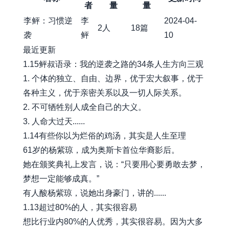
者
量
量
李鲆：习惯逆
李
2024-04-
2人
18篇
袭
鲆
10
最近更新
1.15鲆叔语录：我的逆袭之路的34条人生方向三观
1. 个体的独立、自由、边界，优于宏大叙事，优于
各种主义，优于亲密关系以及一切人际关系。
2. 不可牺牲别人成全自己的大义。
3. 人命大过天......
1.14有些你以为烂俗的鸡汤，其实是人生至理
61岁的杨紫琼，成为奥斯卡首位华裔影后。
她在颁奖典礼上发言，说：“只要用心要勇敢去梦，
梦想一定能够成真。”
有人酸杨紫琼，说她出身豪门，讲的......
1.13超过80%的人，其实很容易
想比行业内80%的人优秀，其实很容易。因为大多