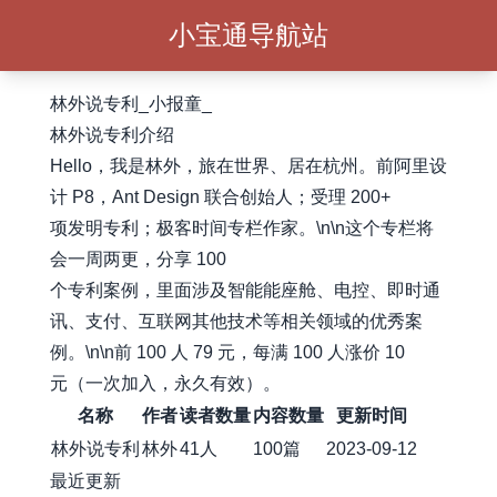
小宝通导航站
林外说专利_小报童_
林外说专利介绍
Hello，我是林外，旅在世界、居在杭州。前阿里设
计 P8，Ant Design 联合创始人；受理 200+
项发明专利；极客时间专栏作家。\n\n这个专栏将
会一周两更，分享 100
个专利案例，里面涉及智能能座舱、电控、即时通
讯、支付、互联网其他技术等相关领域的优秀案
例。\n\n前 100 人 79 元，每满 100 人涨价 10
元（一次加入，永久有效）。
名称
作者
读者数量
内容数量
更新时间
林外说专利
林外
41人
100篇
2023-09-12
最近更新