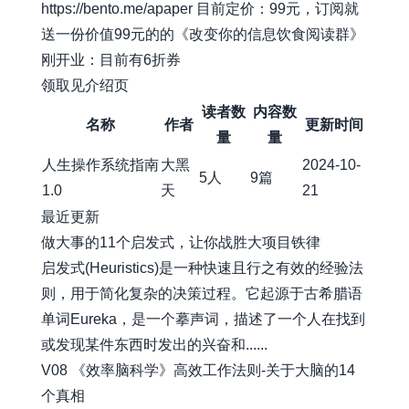
https://bento.me/apaper
目前定价：99元，订阅就
送一份价值99元的的《改变你的信息饮食阅读群》
刚开业：目前有6折券
领取见介绍页
读者数
内容数
名称
作者
更新时间
量
量
人生操作系统指南
大黑
2024-10-
5人
9篇
1.0
天
21
最近更新
做大事的11个启发式，让你战胜大项目铁律
启发式(Heuristics)是一种快速且行之有效的经验法
则，用于简化复杂的决策过程。它起源于古希腊语
单词Eureka，是一个摹声词，描述了一个人在找到
或发现某件东西时发出的兴奋和......
V08 《效率脑科学》高效工作法则-关于大脑的14
个真相