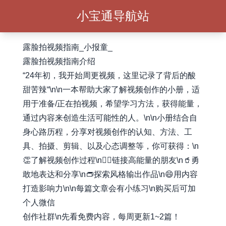
小宝通导航站
露脸拍视频指南_小报童_
露脸拍视频指南介绍
“24年初，我开始周更视频，这里记录了背后的酸
甜苦辣“\n\n一本帮助大家了解视频创作的小册，适
用于准备/正在拍视频，希望学习方法，获得能量，
通过内容来创造生活可能性的人。\n\n小册结合自
身心路历程，分享对视频创作的认知、方法、工
具、拍摄、剪辑、以及心态调整等，你可获得：\n
👏了解视频创作过程\n🏃‍♂️链接高能量的朋友\n🥤勇
敢地表达和分享\n👝探索风格输出作品\n😄用内容
打造影响力\n\n每篇文章会有小练习\n购买后可加
个人微信
创作社群\n先看免费内容，每周更新1~2篇！