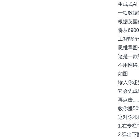
生成式A
一项数据
根据英国德
将从690
工智能行业正
思维导图
这是一款
不用网络
如图
输入你想
它会先成
再点击.....
教你赚5
这对你很
1.在专
2.弹出下