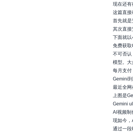
现在还有
这篇直接
首先就是
其次直接安
下面就以小米
免费获取G
不可否认，
模型。大多
每月支付 2..
Gemi
最近全网
上图是Gem
Gemini 
AI视频制
现如今，
通过一段