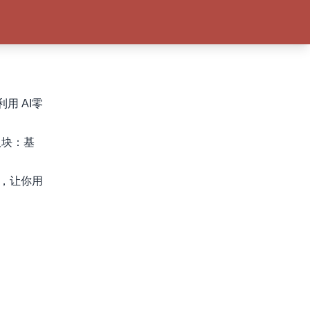
用 AI零
板块：基
骤，让你用