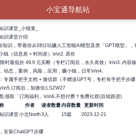
小宝通导航站
知识课堂_小报童_
知识课堂介绍
跟新知识，带着你从0到1玩赚人工智能AI模型及类「GPT模型」，利
钱（信息差 + 时间差）\n\n2. 原价
，限时最低价 49.9 元买断（专栏订阅后，永久有效）\n\n3. 内容
，动态，案例，风险，应用，赚小钱，日常\n\n4.
：专属手把手文档 + 微信群（不赠送GPT号，专栏有手把手步
n\n5.订阅后，加微信:LSZW27
,领取「订阅福利」\n\n6.不想付费？免费社群(后续跟进)
称
作者
读者数量
内容数量
更新时间
知识课堂
小北North
3人
15篇
2023-12-21
安装ChatGPT步骤