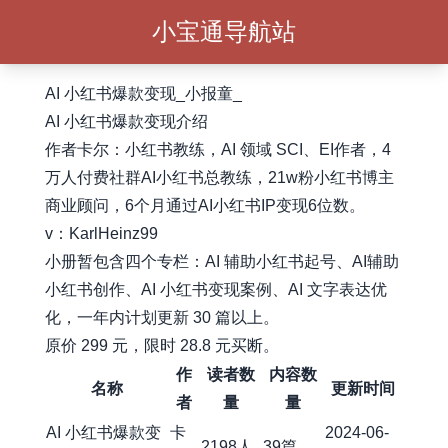
小宝通导航站
AI 小红书爆款变现_小报童_
AI 小红书爆款变现介绍
作者卡尔：小红书教练，AI 领域 SCI、EI作者，4
万人付费社群AI小红书总教练，21w粉小红书博主
商业顾问，6个月通过AI小红书IP变现6位数。
v：KarlHeinz99
小册暂包含四个专栏：AI 辅助小红书起号、AI辅助
小红书创作、AI 小红书变现案例、AI 文字表达优
化，一年内计划更新 30 篇以上。
原价 299 元，限时 28.8 元买断。
作
读者数
内容数
名称
更新时间
者
量
量
AI 小红书爆款变
卡
2024-06-
2198人
39篇