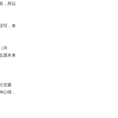
前，所以
没写，来
（兴
志愿本来
社交媒
种心情，