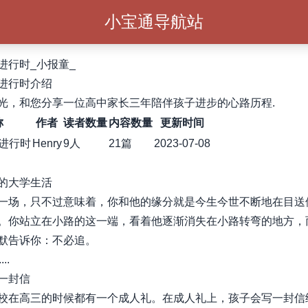
小宝通导航站
进行时_小报童_
进行时介绍
光，和您分享一位高中家长三年陪伴孩子进步的心路历程.
称
作者
读者数量
内容数量
更新时间
进行时
Henry
9人
21篇
2023-07-08
的大学生活
一场，只不过意味着，你和他的缘分就是今生今世不断地在目送
。你站立在小路的这一端，看着他逐渐消失在小路转弯的地方，
默告诉你：不必追。
..
一封信
校在高三的时候都有一个成人礼。在成人礼上，孩子会写一封信