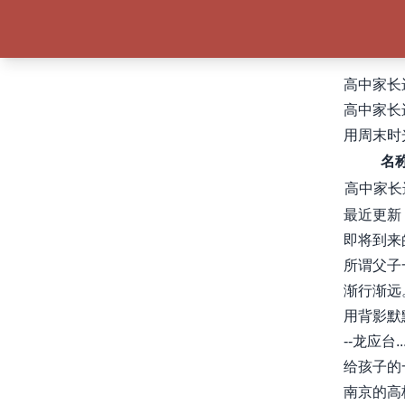
高中家长
高中家长
用周末时
名
高中家长
最近更新
即将到来
所谓父子
渐行渐远
用背影默
--龙应台....
给孩子的
南京的高