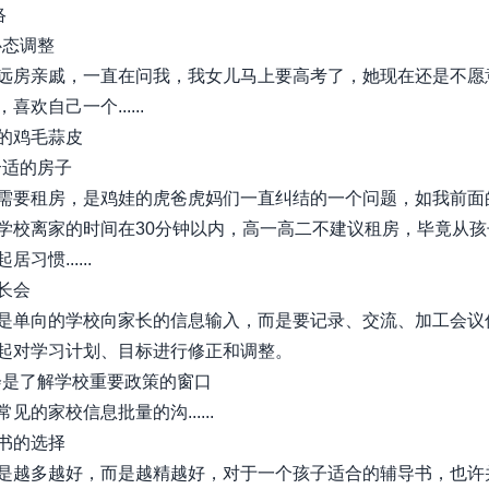
络
心态调整
远房亲戚，一直在问我，我女儿马上要高考了，她现在还是不愿
喜欢自己一个......
的鸡毛蒜皮
合适的房子
需要租房，是鸡娃的虎爸虎妈们一直纠结的一个问题，如我前面
学校离家的时间在30分钟以内，高一高二不建议租房，毕竟从孩
习惯......
长会
是单向的学校向家长的信息输入，而是要记录、交流、加工会议
起对学习计划、目标进行修正和调整。
长会是了解学校重要政策的窗口
见的家校信息批量的沟......
书的选择
是越多越好，而是越精越好，对于一个孩子适合的辅导书，也许