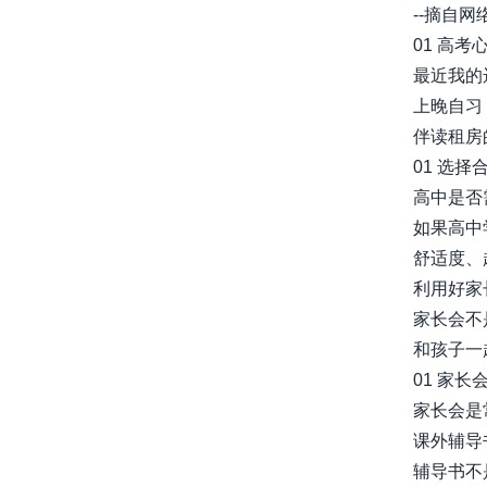
--摘自网
01 高考
最近我的
上晚自习，
伴读租房
01 选择
高中是否
如果高中
舒适度、起居
利用好家
家长会不
和孩子一
01 家
家长会是常
课外辅导
辅导书不