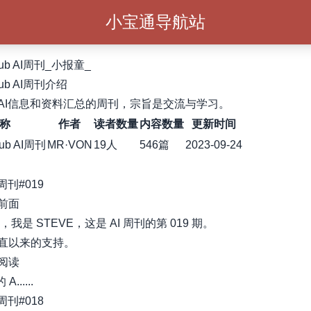
小宝通导航站
lub AI周刊_小报童_
lub AI周刊介绍
AI信息和资料汇总的周刊，宗旨是交流与学习。
称
作者
读者数量
内容数量
更新时间
ub AI周刊
MR·VON
19人
546篇
2023-09-24
I周刊#019
前面
，我是 STEVE，这是 AI 周刊的第 019 期。
直以来的支持。
阅读
......
I周刊#018