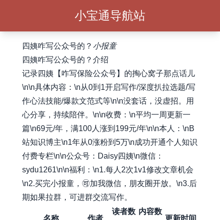
小宝通导航站
四姨咋写公众号的？
小报童
四姨咋写公众号的？介绍
记录四姨【咋写保险公众号】的掏心窝子那点话儿
\n\n具体内容：\n从0到1开启写作/深度扒拉选题/写
作心法技能/爆款文范式等\n\n没套话，没虚招。用
心分享，持续陪伴。\n\n收费：\n平均一周更新一
篇\n69元/年，满100人涨到199元/年\n\n本人：\nB
站知识博主\n1年从0涨粉到5万\n成功开通个人知识
付费专栏\n\n公众号：Daisy四姨\n微信：
sydu1261\n\n福利：\n1.每人2次1v1修改文章机会
\n2.买完小报童，🉑加我微信，朋友圈开放。\n3.后
期如果拉群，可进群交流写作。
读者数
内容数
名称
作者
更新时间