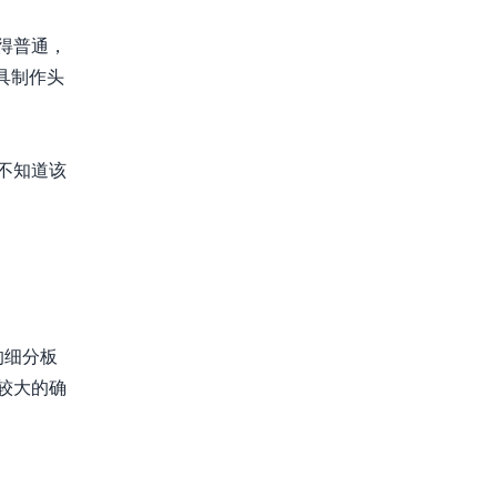
得普通，
具制作头
不知道该
的细分板
较大的确