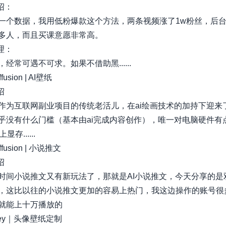
绍：​
一个数据，我用低粉爆款这个方法，两条视频涨了1w粉丝，后
多人，而且买课意愿非常高。​
理：​
经常可遇不可求。如果不借助黑......
ffusion | AI壁纸​
​
作为互联网副业项目的传统老活儿，在ai绘画技术的加持下迎来了
乎没有什么门槛（基本由ai完成内容创作），唯一对电脑硬件有
显存......
iffusion | 小说推文
​
时间小说推文又有新玩法了，那就是AI小说推文，今天分享的是双
，这比以往的小说推文更加的容易上热门，我这边操作的账号很
就能上十万播放的​
rney｜头像壁纸定制