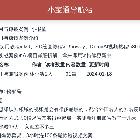
小宝通导航站
应用与赚钱案例_小报童_
应用与赚钱案例介绍
T实用教程\nMJ、SD绘画教程\nRunway、DomoAI视频教程\n30
实战案例\nAI项目详细拆解，拿来即用\n持续更新中……
名称
作者
读者数量
内容数量
更新时间
应用与赚钱案例
林小浩
2人
31篇
2024-01-18
单0粉起号
绍：​
思维认知领域的视频是会有很多感触的，配合外国名人的知名度
音的方式去0粉起号其实很容易爆，实测新注册账号做了十几天，
粉16万，入账差不多三......
视频爆赞卖课，3小时洗100条爆款短视频文案