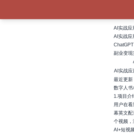
AI实战
AI实战
ChatGP
副业变现
AI实战
最近更新
数字人书
1.项目介
用户在看
幕英文配
个视频，涨
AI+短