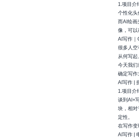
1.项目介绍
个性化头
而AI绘
像，可以获
AI写作｜
很多人空
从何写起
今天我们
确定写作主..
AI写作 
1.项目介绍
谈到AI
块，相对
定性。​
在写作变现赛
AI写作 |