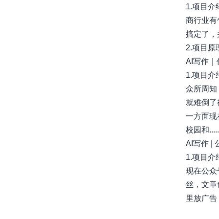
1.项目介
商行业有
搞定了，
2.项目原理
AI写作
1.项目介绍
众所周知
就难倒了
一方面现
校园和.....
AI写作 
1.项目介绍
现在公众
丝，文章
里放广告，
awesome-