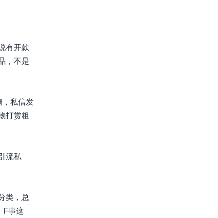
说有开款
品，不是
糖，私信发
物打赏粗
引流私
分类，总
、F事这