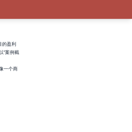
目的盈利
以“案例截
像一个商