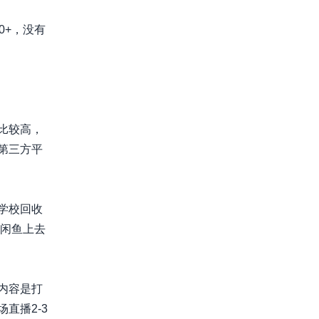
0+，没有
比较高，
第三方平
学校回收
和闲鱼上去
内容是打
直播2-3