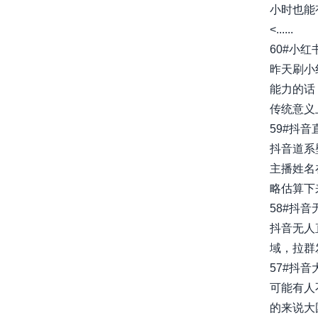
小时也能
<......
60#小
昨天刷小
能力的话
传统意义上
59#抖
抖音道系
主播姓名
略估算下来
58#抖
抖音无人
域，拉群
57#抖
可能有人
的来说大