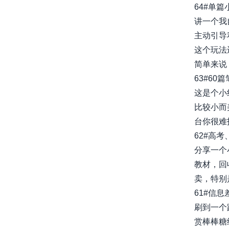
64#单
讲一个我
主动引导
这个玩法
简单来说，
63#6
这是个小
比较小而
台你很难
62#高
分享一个
教材，回
卖，特别是
61#信
刷到一个
赏棒棒糖