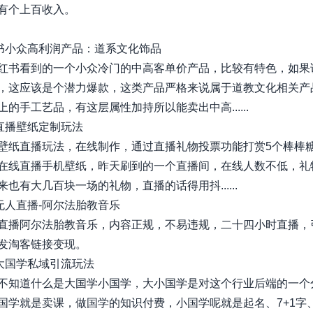
有个上百收入。
红书小众高利润产品：道系文化饰品
红书看到的一个小众冷门的中高客单价产品，比较有特色，如果
，这应该是个潜力爆款，这类产品严格来说属于道教文化相关产
的手工艺品，有这层属性加持所以能卖出中高......
音直播壁纸定制玩法
壁纸直播玩法，在线制作，通过直播礼物投票功能打赏5个棒棒
在线直播手机壁纸，昨天刷到的一个直播间，在线人数不低，礼
也有大几百块一场的礼物，直播的话得用抖......
音无人直播-阿尔法胎教音乐
直播阿尔法胎教音乐，内容正规，不易违规，二十四小时直播，
发淘客链接变现。
音大国学私域引流玩法
不知道什么是大国学小国学，大小国学是对这个行业后端的一个
国学就是卖课，做国学的知识付费，小国学呢就是起名、7+1字