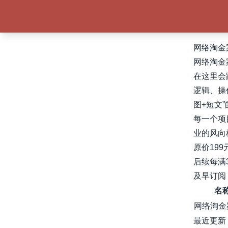
网络淘金
网络淘金
在这里会
逻辑、操
图+短文
每一个项
业的风向
原价19
后续每满3
及早订阅
名
网络淘金
最近更新