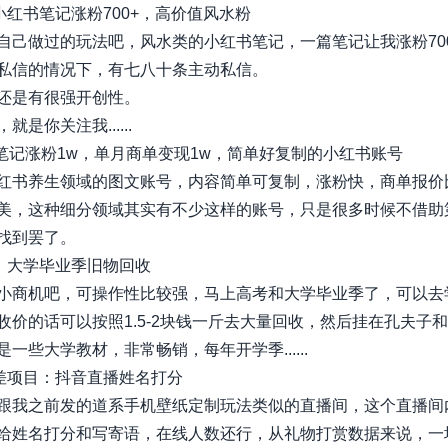
篇小红书笔记涨粉700+，高价值风水粉
自己做过的玩法吧，风水类的小红书笔记，一篇笔记让我涨粉70
私信的情况下，有七八十条主动私信。
还是有很强开创性。
就是你关注我......
0篇笔记涨粉1w，单月商单变现1w，简单好复制的小红书账号
红书养生领域的图文账号，内容简单可复制，涨粉快，商单报价
美，这种细分领域其实有不少这样的账号，只是很多时候不借助
找到罢了。
考、大学毕业季旧物回收
小商机吧，可操作性比较强，马上高考和大学毕业季了，可以去
收价的话可以按照1.5-2块钱一斤去大量回收，然后挂在孔夫子
一些大学教材，非常畅销，每年开学季......
息差项目：抖音直播姓名打分
跟我之前发的道系手机壁纸定制玩法类似的直播间，这个直播间
给姓名打分和写寄语，在线人数还行，从礼物打赏数据来说，一场