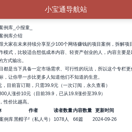
小宝通导航站
案例库_小报童_
案例库介绍
跟大家在未来持续分享至少100个网络赚钱的项目案例，拆解项
作模式，比较适合想低成本内容、轻资产创业的人，内容主要是
”的方式输出。
目都是当下具备一定市场需求、可行性的玩法，所以这个专栏更
标，让你早一步比更多人知道他们不知道的生意。
9元，目前盲订期，只需39.9元（一次订阅，永久查看）
00人涨价10元（目前39.9，已从19.9涨价至39.9）
，性价比越高。
称
作者
读者数量
内容数量
更新时间
案例库
黑帽子²（私人号）
1078人
66篇
2024-09-26