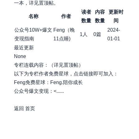
一本，详见置顶帖。
读者
内容
更新时
名称
作者
数量
数量
间
公众号10W+爆文
Feng（晚
2024-
1人
0篇
变现指南
11点睡)
01-01
最近更新
None
专栏连载内容：（详见置顶帖）
以下为专栏作者免费星球，点击链接即可加入：
Feng免费星球：Feng.陪你成长
公众号爆文变现：<......
awesome-xiaobot
返回
首页