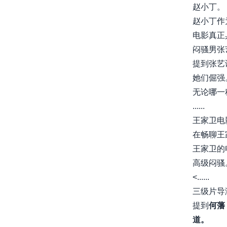
赵小丁。
赵小丁作
电影真正
闷骚男张
提到张艺
她们倔强
无论哪一
......
王家卫电
在畅聊王
王家卫的
高级闷骚
<......
三级片导
提到
何藩
道。