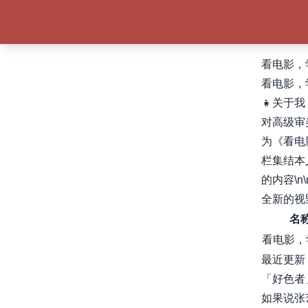
看电影，
看电影，
👧关于
对高级审
为《看电
栏集结本
的内容\
全新的视野
名
看电影，
最近更新
「好色者
如果说张