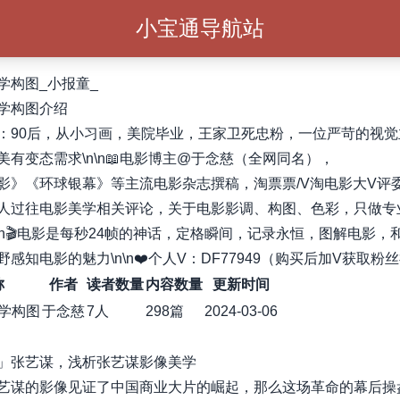
小宝通导航站
学构图_小报童_
学构图介绍
我：90后，从小习画，美院毕业，王家卫死忠粉，一位严苛的视
美有变态需求\n\n📖电影博主@于念慈（全网同名），
影》《环球银幕》等主流电影杂志撰稿，淘票票/V淘电影大V评委\n
人过往电影美学相关评论，关于电影影调、构图、色彩，只做专
n\n🎬电影是每秒24帧的神话，定格瞬间，记录永恒，图解电影，
感知电影的魅力\n\n❤️个人V：DF77949（购买后加V获取粉
称
作者
读者数量
内容数量
更新时间
学构图
于念慈
7人
298篇
2024-03-06
」张艺谋，浅析张艺谋影像美学
艺谋的影像见证了中国商业大片的崛起，那么这场革命的幕后操