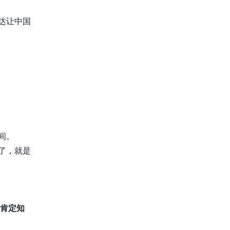
达让中国
间。
了，就是
肯定知