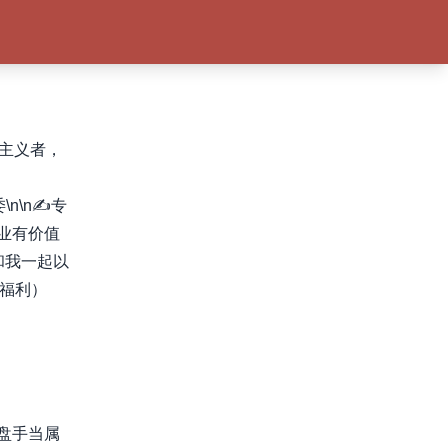
觉主义者，
\n✍️专
业有价值
和我一起以
丝福利）
盘手当属