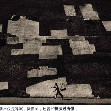
藩不仅是导演，摄影师，还曾经
扮演过唐僧
。