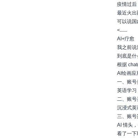
疫情过后
最近火出
可以说国
<......
AI+疗愈
我之前说
到底是什
根据 cha
AI绘画应
一、账号
英语学习
二、账号
沉浸式英
三、账号案..
AI 情
看了一下