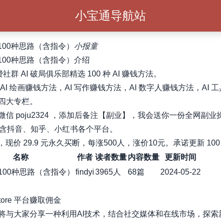
小宝通导航站
100种思路（含指令）
小报童
的100种思路（含指令）介绍
费社群 AI 破局俱乐部精选 100 种 AI 赚钱方法。
AI 绘画赚钱方法，AI 写作赚钱方法，AI 数字人赚钱方法，AI 
四大专栏。
微信 poju2324 ，添加后备注【副业】，我会送你一份全网副业
包含抖音、知乎、小红书各个平台。
9，现价 29.9 元永久买断，每涨500人，涨价10元。承诺更新 100
名称
作者
读者数量
内容数量
更新时间
的100种思路（含指令）
findyi
3965人
68篇
2024-05-22
istore 平台赚取佣金
将与大家分享一种利用AI技术，结合社交媒体和在线市场，探索