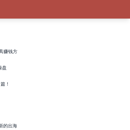
工具赚钱方
操盘
 篇！
新的出海