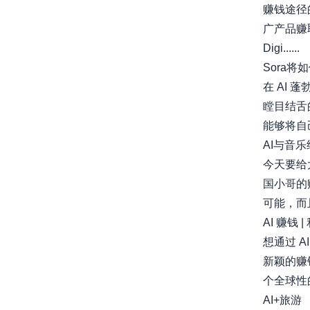
赚钱途径
广产品赚
Digi......
Sora将
在 AI
瞠目结舌
能够将自己
AI与音
今天要给
国小哥的
可能，而且
AI 赚钱 
想通过 
新颖的赚钱方
个全球性的书
AI+旅游