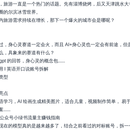
，旅游一直是一个热门的话题。先有淄博烧烤，后又天津跳水大
圈的尔滨冰雪世界。
内旅游需求持续在增长，那下一个爆火的城市会是哪呢？
过，身心灵赛道一定会火，而且 AI+身心灵也一定会有前途，但
么，具象来的赛道有什么？
tgpt 的回答，身心灵的概念包......
用 I 英语开口说账号拆解
类型
亮点
语学习，AI 绘画生成精美图片，适合儿童，视频制作简单， 易
....
头，公众号小绿书流量主赚钱指南
现在的模型真的是越来越多了，结合之前看过的对标账号，拆一