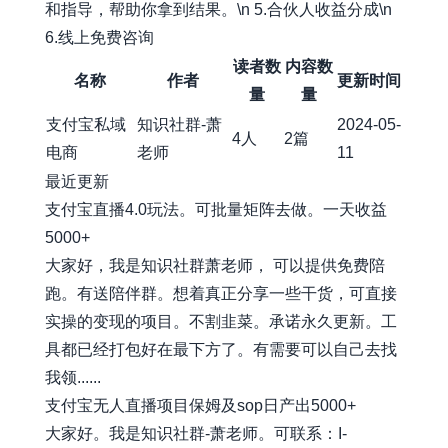
和指导，帮助你拿到结果。\n 5.合伙人收益分成\n
6.线上免费咨询
读者数
内容数
名称
作者
更新时间
量
量
支付宝私域
知识社群-萧
2024-05-
4人
2篇
电商
老师
11
最近更新
支付宝直播4.0玩法。可批量矩阵去做。一天收益
5000+
大家好，我是知识社群萧老师， 可以提供免费陪
跑。有送陪伴群。想着真正分享一些干货，可直接
实操的变现的项目。不割韭菜。承诺永久更新。工
具都已经打包好在最下方了。有需要可以自己去找
我领......
支付宝无人直播项目保姆及sop日产出5000+
大家好。我是知识社群-萧老师。可联系：I-