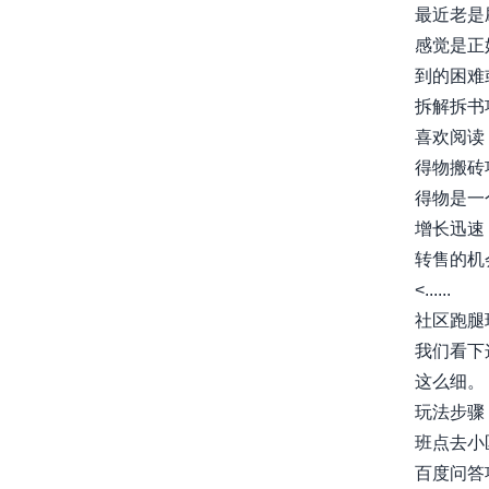
最近老是
感觉是正
到的困难或
拆解拆书
喜欢阅读
得物搬砖
得物是一
增长迅速
转售的机
<......
社区跑腿
我们看下
这么细。
玩法步骤
班点去小区门
百度问答