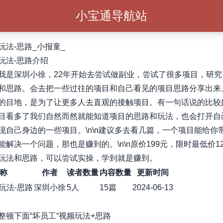
小宝通导航站
玩法-思路_小报童_
玩法-思路介绍
我是深圳小徐，22年开始去尝试做副业，尝试了很多项目，研究
和思路。会去把一些过往的项目和自己看见的项目思路分享出来。\
的目地，是为了让更多人去直观的接触项目。有一句话说的比较
目看多了我们自然而然就能知道项目的思路和玩法，也会打开自
现自己身边的一些项目。\n\n建议多去看几篇，一个项目能给你
能解决一个问题，那也是赚到的。\n\n原价199元，限时最低价12
玩法和思路，可以尝试实操，学到就是赚到。
称
作者
读者数量
内容数量
更新时间
玩法-思路
深圳小徐
5人
15篇
2024-06-13
整顿下面“坏员工“视频玩法+思路